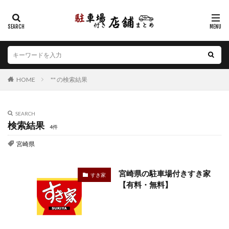
カテゴリー
エリア
HOME
"" の検索結果
北海道
青森県
岩手県
宮城県
秋田県
山形県
福島県
茨城県
栃木県
群馬県
埼玉県
千葉県
東京都
神奈川県
新潟県
SEARCH
検索結果
山梨県
長野県
富山県
石川県
福井県
4件
岐阜県
静岡県
愛知県
三重県
滋賀県
宮崎県
京都府
大阪府
兵庫県
奈良県
和歌山県
鳥取県
島根県
岡山県
広島県
山口県
宮崎県の駐車場付きすき家
すき家
【有料・無料】
徳島県
香川県
愛媛県
高知県
福岡県
佐賀県
長崎県
熊本県
大分県
宮崎県
鹿児島県
沖縄県