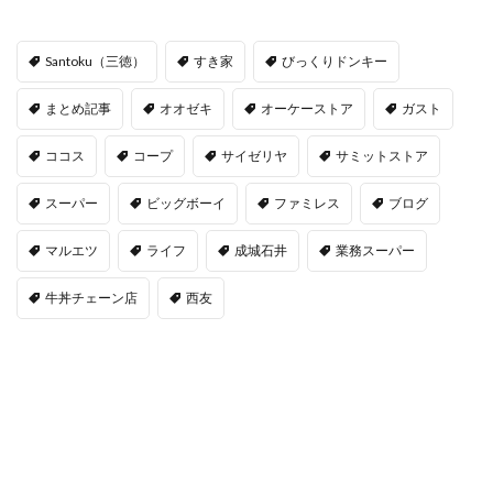
Santoku（三徳）
すき家
びっくりドンキー
まとめ記事
オオゼキ
オーケーストア
ガスト
ココス
コープ
サイゼリヤ
サミットストア
スーパー
ビッグボーイ
ファミレス
ブログ
マルエツ
ライフ
成城石井
業務スーパー
牛丼チェーン店
西友