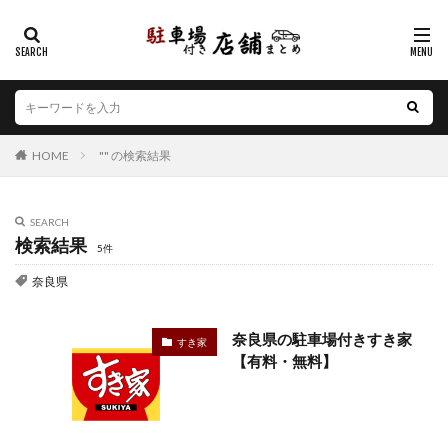
カテゴリー
エリア
HOME
"" の検索結果
北海道
青森県
岩手県
宮城県
秋田県
山形県
福島県
茨城県
栃木県
群馬県
埼玉県
千葉県
東京都
神奈川県
新潟県
SEARCH
検索結果
山梨県
長野県
富山県
石川県
福井県
5件
岐阜県
静岡県
愛知県
三重県
滋賀県
奈良県
京都府
大阪府
兵庫県
奈良県
和歌山県
鳥取県
島根県
岡山県
広島県
山口県
奈良県の駐車場付きすき家
すき家
【有料・無料】
徳島県
香川県
愛媛県
高知県
福岡県
佐賀県
長崎県
熊本県
大分県
宮崎県
鹿児島県
沖縄県