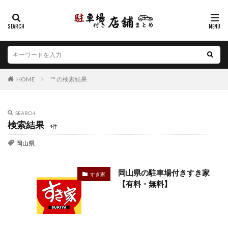
カテゴリー
エリア
HOME
"" の検索結果
北海道
青森県
岩手県
宮城県
秋田県
山形県
福島県
茨城県
栃木県
群馬県
埼玉県
千葉県
東京都
神奈川県
新潟県
SEARCH
検索結果
山梨県
長野県
富山県
石川県
福井県
4件
岐阜県
静岡県
愛知県
三重県
滋賀県
岡山県
京都府
大阪府
兵庫県
奈良県
和歌山県
鳥取県
島根県
岡山県
広島県
山口県
岡山県の駐車場付きすき家
すき家
【有料・無料】
徳島県
香川県
愛媛県
高知県
福岡県
佐賀県
長崎県
熊本県
大分県
宮崎県
鹿児島県
沖縄県