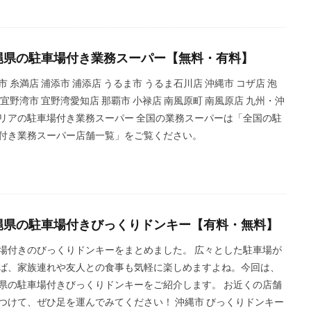
縄県の駐車場付き業務スーパー【無料・有料】
市 糸満店 浦添市 浦添店 うるま市 うるま石川店 沖縄市 コザ店 泡
 宜野湾市 宜野湾愛知店 那覇市 小禄店 南風原町 南風原店 九州・沖
リアの駐車場付き業務スーパー 全国の業務スーパーは「全国の駐
付き業務スーパー店舗一覧」をご覧ください。
縄県の駐車場付きびっくりドンキー【有料・無料】
場付きのびっくりドンキーをまとめました。 広々とした駐車場が
ば、家族連れや友人との食事も気軽に楽しめますよね。今回は、
県の駐車場付きびっくりドンキーをご紹介します。 お近くの店舗
つけて、ぜひ足を運んでみてください！ 沖縄市 びっくりドンキー