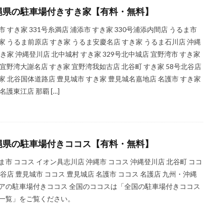
縄県の駐車場付きすき家【有料・無料】
市 すき家 331号糸満店 浦添市 すき家 330号浦添内間店 うるま市
家 うるま前原店 すき家 うるま安慶名店 すき家 うるま石川店 沖縄
すき家 沖縄登川店 北中城村 すき家 329号北中城店 宜野湾市 すき家
号宜野湾大謝名店 すき家 宜野湾我如古店 北谷町 すき家 58号北谷店
家 北谷国体道路店 豊見城市 すき家 豊見城名嘉地店 名護市 すき家
名護東江店 那覇 […]
縄県の駐車場付きココス【有料・無料】
ま市 ココス イオン具志川店 沖縄市 ココス 沖縄登川店 北谷町 ココ
北谷店 豊見城市 ココス 豊見城店 名護市 ココス 名護店 九州・沖縄
アの駐車場付きココス 全国のココスは「全国の駐車場付きココス
一覧」をご覧ください。