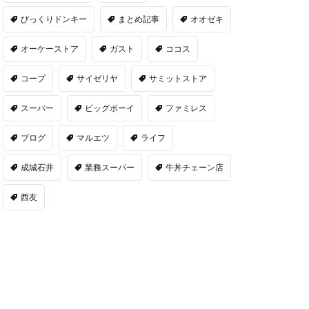
びっくりドンキー
まとめ記事
オオゼキ
オーケーストア
ガスト
ココス
コープ
サイゼリヤ
サミットストア
スーパー
ビッグボーイ
ファミレス
ブログ
マルエツ
ライフ
成城石井
業務スーパー
牛丼チェーン店
西友