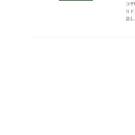
コザ
りド
店 […