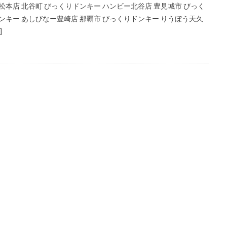
松本店 北谷町 びっくりドンキー ハンビー北谷店 豊見城市 びっく
ンキー あしびなー豊崎店 那覇市 びっくりドンキー りうぼう天久
]