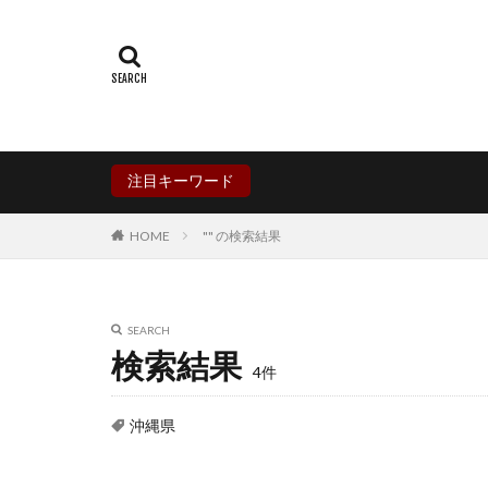
群馬県
埼玉
石川県
福井
兵庫県
奈良
香川県
愛媛
鹿児島県
沖
注目キーワード
HOME
"" の検索結果
SEARCH
検索結果
4件
沖縄県