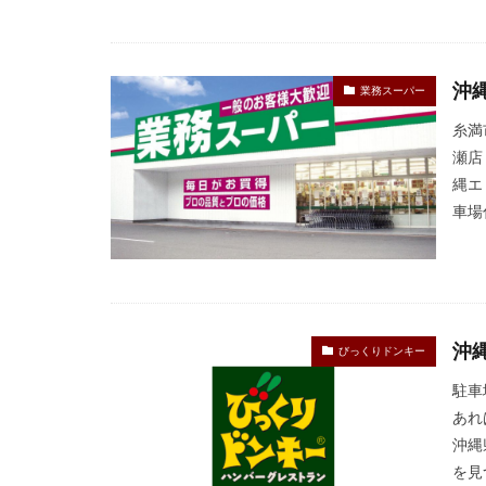
沖
業務スーパー
糸満
瀬店
縄エ
車場
沖
びっくりドンキー
駐車
あれ
沖縄
を見