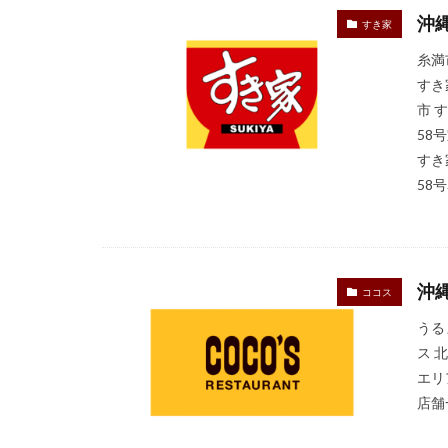
沖
すき家
糸満
すき
市 
58
すき
58号
沖
ココス
うる
ス 
エリ
店舗