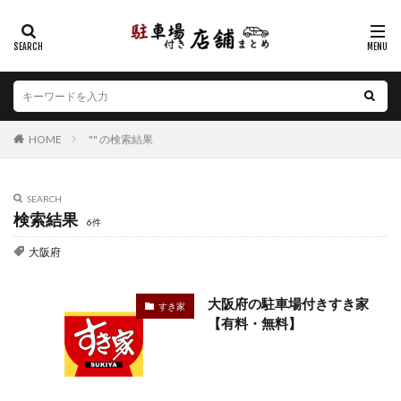
カテゴリー
エリア
HOME
"" の検索結果
北海道
青森県
岩手県
宮城県
秋田県
山形県
福島県
茨城県
栃木県
群馬県
埼玉県
千葉県
東京都
神奈川県
新潟県
SEARCH
検索結果
山梨県
長野県
富山県
石川県
福井県
6件
岐阜県
静岡県
愛知県
三重県
滋賀県
大阪府
京都府
大阪府
兵庫県
奈良県
和歌山県
鳥取県
島根県
岡山県
広島県
山口県
大阪府の駐車場付きすき家
すき家
【有料・無料】
徳島県
香川県
愛媛県
高知県
福岡県
佐賀県
長崎県
熊本県
大分県
宮崎県
鹿児島県
沖縄県