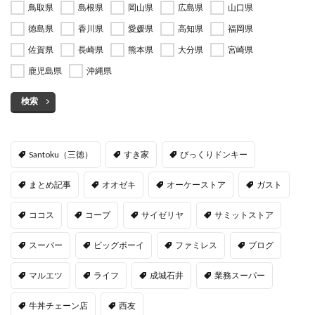
鳥取県
島根県
岡山県
広島県
山口県
徳島県
香川県
愛媛県
高知県
福岡県
佐賀県
長崎県
熊本県
大分県
宮崎県
鹿児島県
沖縄県
検索
Santoku（三徳）
すき家
びっくりドンキー
まとめ記事
オオゼキ
オーケーストア
ガスト
ココス
コープ
サイゼリヤ
サミットストア
スーパー
ビッグボーイ
ファミレス
ブログ
マルエツ
ライフ
成城石井
業務スーパー
牛丼チェーン店
西友