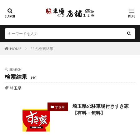
カテゴリー
エリア
HOME
"" の検索結果
北海道
青森県
岩手県
宮城県
秋田県
山形県
福島県
茨城県
栃木県
群馬県
埼玉県
千葉県
東京都
神奈川県
新潟県
SEARCH
検索結果
山梨県
長野県
富山県
石川県
福井県
14件
岐阜県
静岡県
愛知県
三重県
滋賀県
埼玉県
京都府
大阪府
兵庫県
奈良県
和歌山県
鳥取県
島根県
岡山県
広島県
山口県
埼玉県の駐車場付きすき家
すき家
【有料・無料】
徳島県
香川県
愛媛県
高知県
福岡県
佐賀県
長崎県
熊本県
大分県
宮崎県
鹿児島県
沖縄県