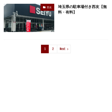
埼玉県の駐車場付き西友【無
西友
料・有料】
1
2
Next