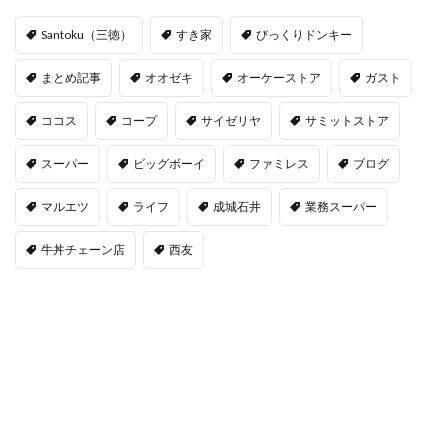
Santoku（三徳）
すき家
びっくりドンキー
まとめ記事
オオゼキ
オーケーストア
ガスト
ココス
コープ
サイゼリヤ
サミットストア
スーパー
ビッグボーイ
ファミレス
ブログ
マルエツ
ライフ
成城石井
業務スーパー
牛丼チェーン店
西友