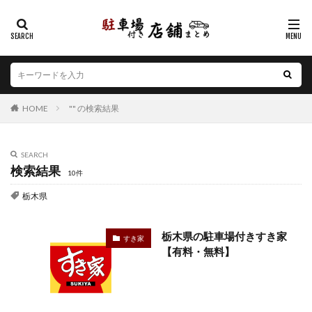
カテゴリー
エリア
HOME
"" の検索結果
北海道
青森県
岩手県
宮城県
秋田県
山形県
福島県
茨城県
栃木県
群馬県
埼玉県
千葉県
東京都
神奈川県
新潟県
SEARCH
検索結果
山梨県
長野県
富山県
石川県
福井県
10件
岐阜県
静岡県
愛知県
三重県
滋賀県
栃木県
京都府
大阪府
兵庫県
奈良県
和歌山県
鳥取県
島根県
岡山県
広島県
山口県
栃木県の駐車場付きすき家
すき家
【有料・無料】
徳島県
香川県
愛媛県
高知県
福岡県
佐賀県
長崎県
熊本県
大分県
宮崎県
鹿児島県
沖縄県