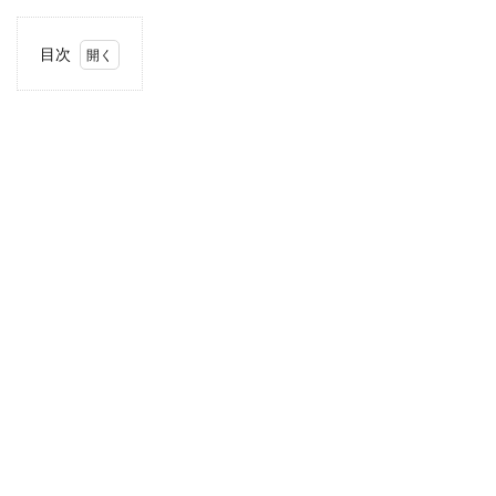
目次
1
住
所・
電話
番
号・
営業
時間
2
駐車
場情
報
3
お支
払い
方法
4
東海
エリ