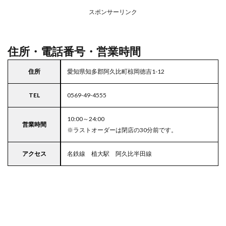
アの
スポンサーリンク
駐車
場付
きコ
コス
住所・電話番号・営業時間
住所
愛知県知多郡阿久比町椋岡徳吉1-12
TEL
0569-49-4555
10:00～24:00
営業時間
※ラストオーダーは閉店の30分前です。
アクセス
名鉄線 植大駅 阿久比半田線