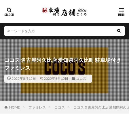
カテゴリー
エリア
北海道
青森県
岩手県
宮城県
秋田県
山形県
福島県
茨城県
栃木県
群馬県
ココス 名古屋阿久比店 愛知県阿久比町 駐車場付き
埼玉県
千葉県
東京都
神奈川県
新潟県
ファミレス
山梨県
長野県
富山県
石川県
福井県
2025年8月15日
2025年8月15日
ココス
岐阜県
静岡県
愛知県
三重県
滋賀県
京都府
大阪府
兵庫県
奈良県
和歌山県
鳥取県
島根県
岡山県
広島県
山口県
徳島県
香川県
愛媛県
高知県
福岡県
HOME
ファミレス
ココス
ココス 名古屋阿久比店 愛知県阿久
佐賀県
長崎県
熊本県
大分県
宮崎県
鹿児島県
沖縄県