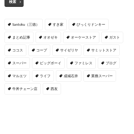
検索
Santoku（三徳）
すき家
びっくりドンキー
まとめ記事
オオゼキ
オーケーストア
ガスト
ココス
コープ
サイゼリヤ
サミットストア
スーパー
ビッグボーイ
ファミレス
ブログ
マルエツ
ライフ
成城石井
業務スーパー
牛丼チェーン店
西友