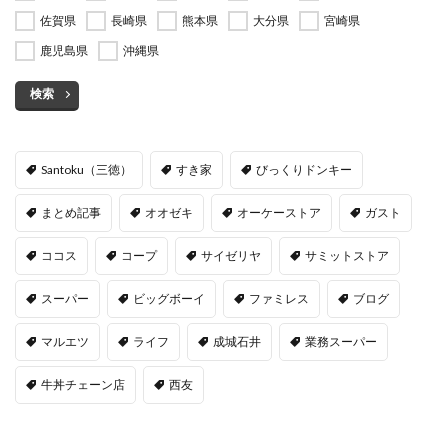
佐賀県
長崎県
熊本県
大分県
宮崎県
鹿児島県
沖縄県
検索
Santoku（三徳）
すき家
びっくりドンキー
まとめ記事
オオゼキ
オーケーストア
ガスト
ココス
コープ
サイゼリヤ
サミットストア
スーパー
ビッグボーイ
ファミレス
ブログ
マルエツ
ライフ
成城石井
業務スーパー
牛丼チェーン店
西友