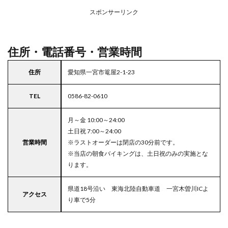
アの
スポンサーリンク
駐車
場付
きコ
コス
住所・電話番号・営業時間
住所
愛知県一宮市篭屋2-1-23
TEL
0586-82-0610
月～金 10:00～24:00
土日祝 7:00～24:00
営業時間
※ラストオーダーは閉店の30分前です。
※当店の朝食バイキングは、土日祝のみの実施とな
ります。
県道18号沿い 東海北陸自動車道 一宮木曽川ICよ
アクセス
り車で5分