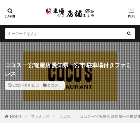
カテゴリー
エリア
北海道
青森県
岩手県
宮城県
秋田県
山形県
福島県
茨城県
栃木県
群馬県
ココス 一宮篭屋店 愛知県一宮市 駐車場付きファミ
埼玉県
千葉県
東京都
神奈川県
新潟県
レス
山梨県
長野県
富山県
石川県
福井県
2025年8月15日
ココス
岐阜県
静岡県
愛知県
三重県
滋賀県
京都府
大阪府
兵庫県
奈良県
和歌山県
鳥取県
島根県
岡山県
広島県
山口県
徳島県
香川県
愛媛県
高知県
福岡県
HOME
ファミレス
ココス
ココス 一宮篭屋店 愛知県一宮市 
佐賀県
長崎県
熊本県
大分県
宮崎県
鹿児島県
沖縄県