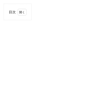
目次
1
住
所・
電話
番
号・
営業
時間
2
駐車
場情
報
3
お支
払い
方法
4
東海
エリ