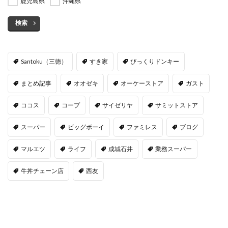
鹿児島県
沖縄県
検索
Santoku（三徳）
すき家
びっくりドンキー
まとめ記事
オオゼキ
オーケーストア
ガスト
ココス
コープ
サイゼリヤ
サミットストア
スーパー
ビッグボーイ
ファミレス
ブログ
マルエツ
ライフ
成城石井
業務スーパー
牛丼チェーン店
西友