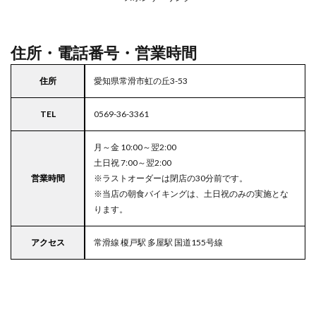
駐車
場付
きコ
コス
住所・電話番号・営業時間
住所
愛知県常滑市虹の丘3-53
TEL
0569-36-3361
月～金 10:00～翌2:00
土日祝 7:00～翌2:00
営業時間
※ラストオーダーは閉店の30分前です。
※当店の朝食バイキングは、土日祝のみの実施とな
ります。
アクセス
常滑線 榎戸駅 多屋駅 国道155号線