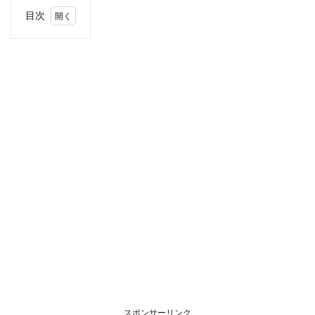
目次
1
住
所・
電話
番
号・
営業
時間
2
駐車
場情
報
3
お支
払い
方法
4
東海
エリ
アの
スポンサーリンク