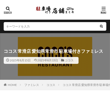
カテゴリー
エリア
北海道
青森県
岩手県
宮城県
秋田県
山形県
福島県
茨城県
栃木県
群馬県
ココス 常滑店 愛知県常滑市 駐車場付きファミレス
埼玉県
千葉県
東京都
神奈川県
新潟県
2025年8月15日
2025年8月15日
ココス
山梨県
長野県
富山県
石川県
福井県
岐阜県
静岡県
愛知県
三重県
滋賀県
京都府
大阪府
兵庫県
奈良県
和歌山県
鳥取県
島根県
岡山県
広島県
山口県
HOME
ファミレス
ココス
ココス 常滑店 愛知県常滑市 駐車
徳島県
香川県
愛媛県
高知県
福岡県
佐賀県
長崎県
熊本県
大分県
宮崎県
鹿児島県
沖縄県