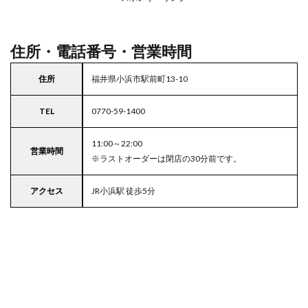
駐車
場付
きコ
コス
住所・電話番号・営業時間
住所
福井県小浜市駅前町13-10
TEL
0770-59-1400
11:00～22:00
営業時間
※ラストオーダーは閉店の30分前です。
アクセス
JR小浜駅 徒歩5分