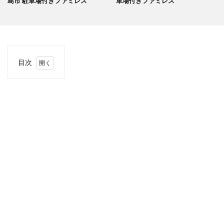
島市 駐車場付きファミレス
車場付きファミレス
目次
1
当サ
イト
につ
いて