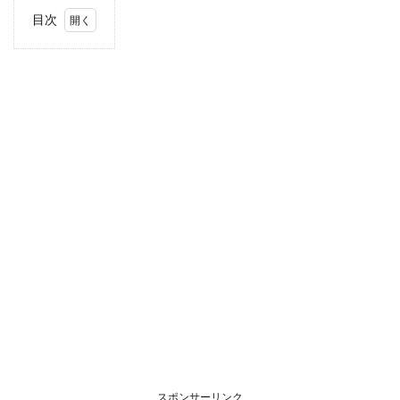
目次
1
住
所・
電話
番
号・
営業
時間
2
駐車
場情
報
3
お支
払い
方法
4
北陸
エリ
アの
スポンサーリンク