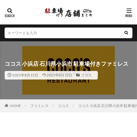
カテゴリー
エリア
北海道
青森県
岩手県
宮城県
秋田県
山形県
福島県
茨城県
栃木県
群馬県
ココス 小浜店 石川県小浜市 駐車場付きファミレス
埼玉県
千葉県
東京都
神奈川県
新潟県
2025年8月15日
2025年8月15日
ココス
山梨県
長野県
富山県
石川県
福井県
岐阜県
静岡県
愛知県
三重県
滋賀県
京都府
大阪府
兵庫県
奈良県
和歌山県
鳥取県
島根県
岡山県
広島県
山口県
HOME
ファミレス
ココス
ココス 小浜店 石川県小浜市 駐車
徳島県
香川県
愛媛県
高知県
福岡県
佐賀県
長崎県
熊本県
大分県
宮崎県
鹿児島県
沖縄県