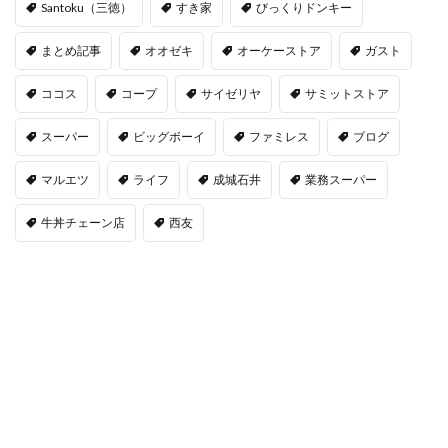
Santoku（三徳）
すき家
びっくりドンキー
まとめ記事
オオゼキ
オーケーストア
ガスト
ココス
コープ
サイゼリヤ
サミットストア
スーパー
ビッグボーイ
ファミレス
ブログ
マルエツ
ライフ
成城石井
業務スーパー
牛丼チェーン店
西友