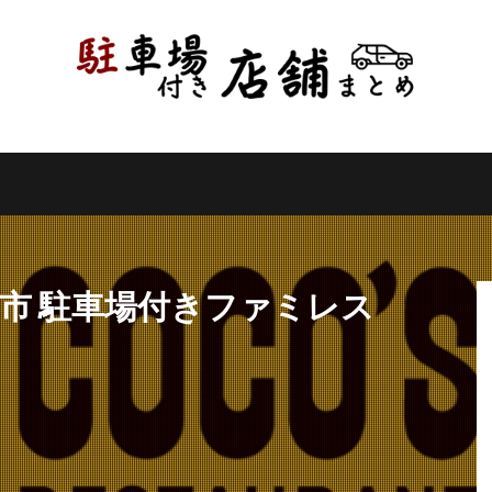
県
千葉県
東京都
神奈川県
新潟県
山梨県
長野県
県
岐阜県
静岡県
愛知県
三重県
滋賀県
京都府
県
和歌山県
鳥取県
島根県
岡山県
広島県
山口県
県
高知県
福岡県
佐賀県
長崎県
熊本県
大分県
縄県
検索
児市 駐車場付きファミレス