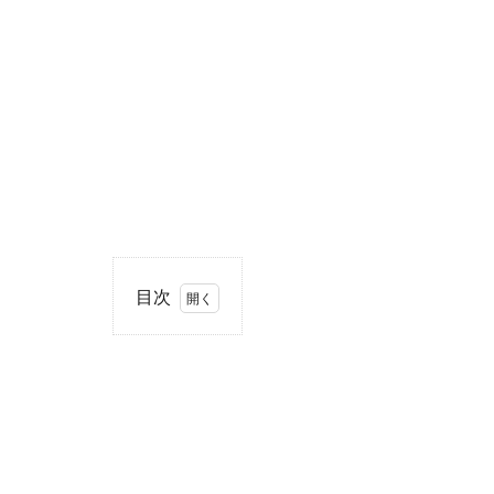
目次
1
住
所・
電話
番