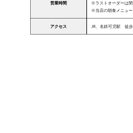
営業時間
※ラストオーダーは閉
※当店の朝食メニュー
4
アクセス
JR、名鉄可児駅 徒歩
東
海
エ
リ
ア
の
駐
車
場
付
き
コ
コ
ス