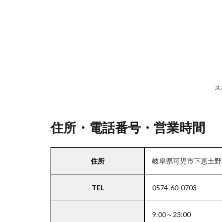
号・
営業
時間
2
駐
車
ス
場
情
報
住所・電話番号・営業時間
3
住所
岐阜県可児市下恵土野林
お
支
TEL
0574-60-0703
払
い
方
9:00～23:00
法