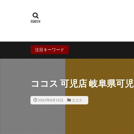
群馬県
埼玉
石川県
福井
兵庫県
奈良
香川県
愛媛
鹿児島県
沖
注目キーワード
ココス 可児店 岐阜県可
2025年8月15日
ココス