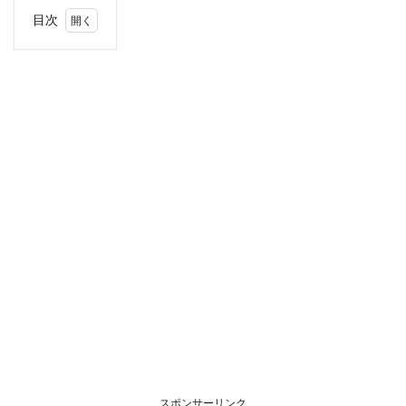
目次
1
住
所・
電話
番
号・
営業
時間
2
駐車
場情
報
3
お支
払い
方法
4
北海
道・
東北
スポンサーリンク