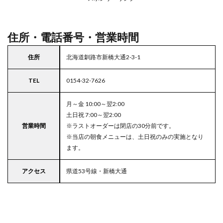
エリ
アの
駐車
場付
住所・電話番号・営業時間
きコ
コス
住所
北海道釧路市新橋大通2-3-1
TEL
0154-32-7626
月～金 10:00～翌2:00
土日祝 7:00～翌2:00
営業時間
※ラストオーダーは閉店の30分前です。
※当店の朝食メニューは、土日祝のみの実施となり
ます。
アクセス
県道53号線・新橋大通