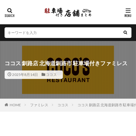
カテゴリー
エリア
北海道
青森県
岩手県
宮城県
秋田県
山形県
福島県
茨城県
栃木県
群馬県
ココス 釧路店 北海道釧路市 駐車場付きファミレス
埼玉県
千葉県
東京都
神奈川県
新潟県
2025年8月14日
ココス
山梨県
長野県
富山県
石川県
福井県
岐阜県
静岡県
愛知県
三重県
滋賀県
京都府
大阪府
兵庫県
奈良県
和歌山県
鳥取県
島根県
岡山県
広島県
山口県
HOME
ファミレス
ココス
ココス 釧路店 北海道釧路市 駐車
徳島県
香川県
愛媛県
高知県
福岡県
佐賀県
長崎県
熊本県
大分県
宮崎県
鹿児島県
沖縄県