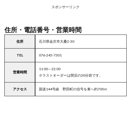
アの
スポンサーリンク
駐車
場付
きコ
コス
住所・電話番号・営業時間
住所
石川県金沢市大桑2-30
TEL
076-245-7301
11:00～22:00
営業時間
※ラストオーダーは閉店の30分前です。
アクセス
国道144号線 野田町の信号を東へ約700ｍ