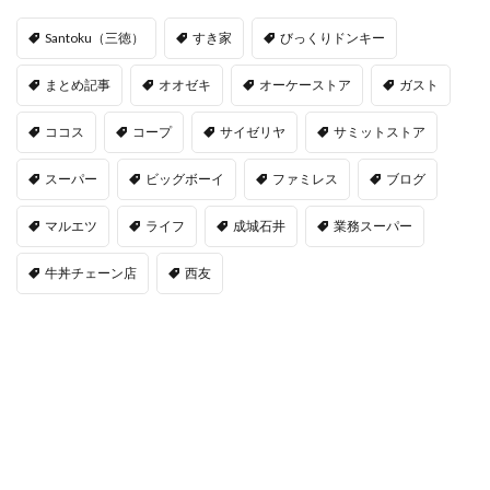
Santoku（三徳）
すき家
びっくりドンキー
まとめ記事
オオゼキ
オーケーストア
ガスト
ココス
コープ
サイゼリヤ
サミットストア
スーパー
ビッグボーイ
ファミレス
ブログ
マルエツ
ライフ
成城石井
業務スーパー
牛丼チェーン店
西友