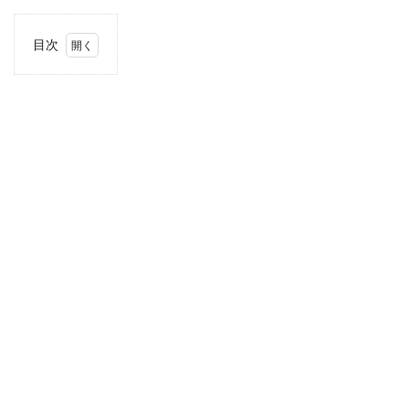
目次
1
住
所・
電話
番
号・
営業
時間
2
駐車
場情
報
3
お支
払い
方法
4
北陸
エリ