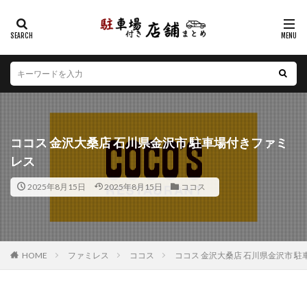
カテゴリー
エリア
北海道
青森県
岩手県
宮城県
秋田県
山形県
福島県
茨城県
栃木県
群馬県
ココス 金沢大桑店 石川県金沢市 駐車場付きファミ
埼玉県
千葉県
東京都
神奈川県
新潟県
レス
山梨県
長野県
富山県
石川県
福井県
2025年8月15日
2025年8月15日
ココス
岐阜県
静岡県
愛知県
三重県
滋賀県
京都府
大阪府
兵庫県
奈良県
和歌山県
鳥取県
島根県
岡山県
広島県
山口県
徳島県
香川県
愛媛県
高知県
福岡県
HOME
ファミレス
ココス
ココス 金沢大桑店 石川県金沢市 
佐賀県
長崎県
熊本県
大分県
宮崎県
鹿児島県
沖縄県