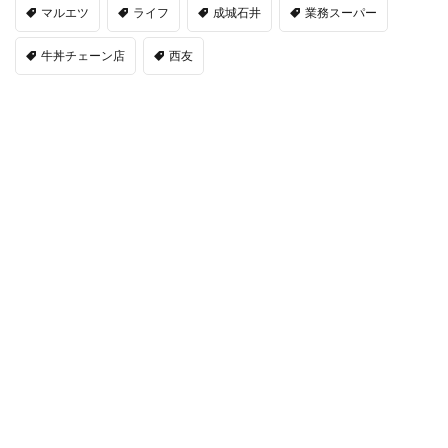
マルエツ
ライフ
成城石井
業務スーパー
牛丼チェーン店
西友