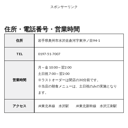
東北
スポンサーリンク
エリ
アの
駐車
場付
住所・電話番号・営業時間
きコ
コス
住所
岩手県奥州市水沢佐倉河字東沖ノ目94-1
TEL
0197-51-7007
月～金 10:00～翌2:00
土日祝 7:00～翌2:00
営業時間
※ラストオーダーは閉店の30分前です。
※当店の朝食メニューは、土日祝のみの実施となり
ます。
アクセス
JR東北本線 水沢駅 JR東北新幹線 水沢江刺駅