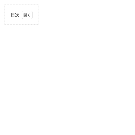
目次
1
住
所・
電話
番
号・
営業
時間
2
駐車
場情
報
3
お支
払い
方法
4
北海
道・