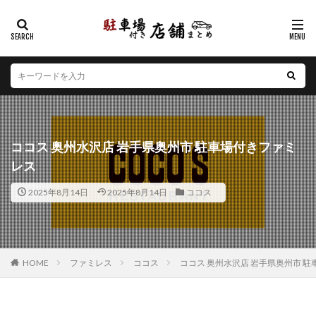
カテゴリー
エリア
北海道
青森県
岩手県
宮城県
秋田県
山形県
福島県
茨城県
栃木県
群馬県
ココス 奥州水沢店 岩手県奥州市 駐車場付きファミ
埼玉県
千葉県
東京都
神奈川県
新潟県
レス
山梨県
長野県
富山県
石川県
福井県
2025年8月14日
2025年8月14日
ココス
岐阜県
静岡県
愛知県
三重県
滋賀県
京都府
大阪府
兵庫県
奈良県
和歌山県
鳥取県
島根県
岡山県
広島県
山口県
徳島県
香川県
愛媛県
高知県
福岡県
HOME
ファミレス
ココス
ココス 奥州水沢店 岩手県奥州市 
佐賀県
長崎県
熊本県
大分県
宮崎県
鹿児島県
沖縄県