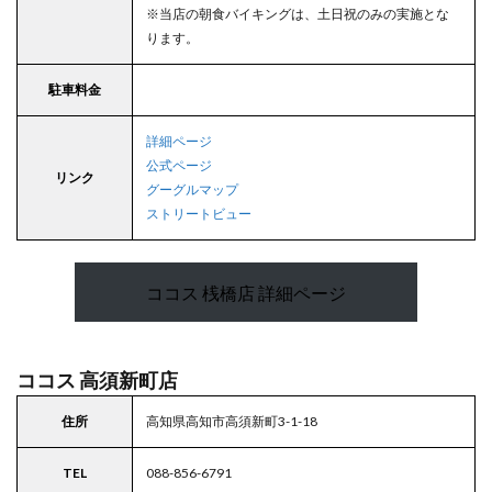
※当店の朝食バイキングは、土日祝のみの実施とな
ります。
駐車料金
詳細ページ
公式ページ
リンク
グーグルマップ
ストリートビュー
ココス 桟橋店 詳細ページ
ココス 高須新町店
住所
高知県高知市高須新町3-1-18
TEL
088-856-6791