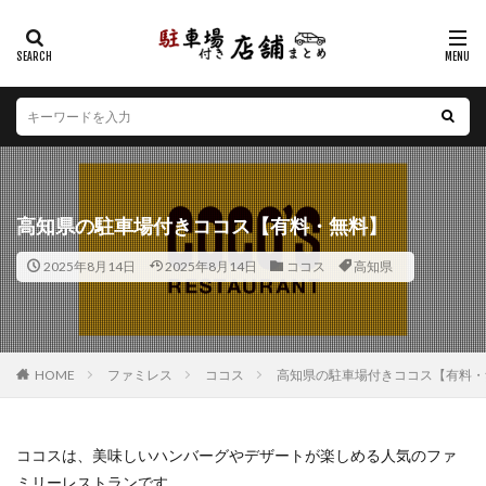
カテゴリー
エリア
北海道
青森県
岩手県
宮城県
秋田県
山形県
福島県
茨城県
栃木県
群馬県
高知県の駐車場付きココス【有料・無料】
埼玉県
千葉県
東京都
神奈川県
新潟県
2025年8月14日
2025年8月14日
ココス
高知県
山梨県
長野県
富山県
石川県
福井県
岐阜県
静岡県
愛知県
三重県
滋賀県
京都府
大阪府
兵庫県
奈良県
和歌山県
鳥取県
島根県
岡山県
広島県
山口県
HOME
ファミレス
ココス
高知県の駐車場付きココス【有料・
徳島県
香川県
愛媛県
高知県
福岡県
佐賀県
長崎県
熊本県
大分県
宮崎県
ココスは、美味しいハンバーグやデザートが楽しめる人気のファ
鹿児島県
沖縄県
ミリーレストランです。