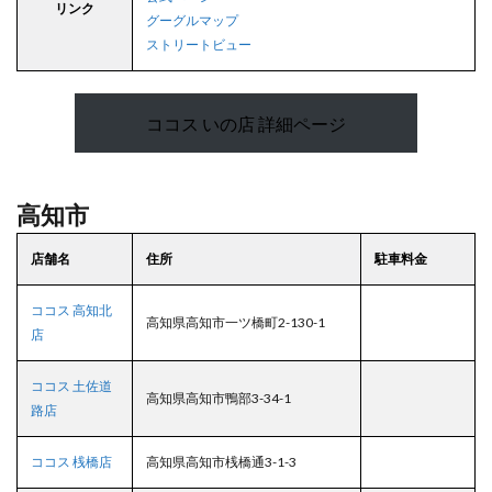
リンク
グーグルマップ
ストリートビュー
ココス いの店 詳細ページ
高知市
店舗名
住所
駐車料金
ココス 高知北
高知県高知市一ツ橋町2-130-1
店
ココス 土佐道
高知県高知市鴨部3-34-1
路店
ココス 桟橋店
高知県高知市桟橋通3-1-3