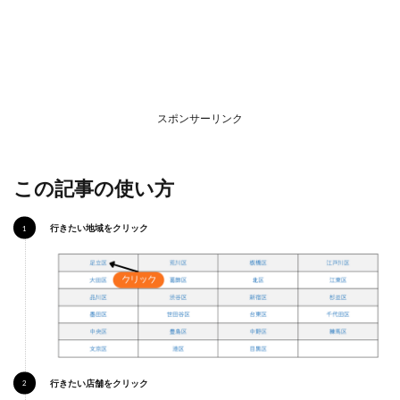
高知
市
3.1
ココ
ス 高
知北
スポンサーリンク
店
3.2
ココ
この記事の使い方
ス 土
佐道
路店
行きたい地域をクリック
3.3
ココ
ス 桟
橋店
3.4
ココ
ス 高
須新
行きたい店舗をクリック
町店