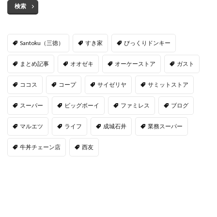
検索
Santoku（三徳）
すき家
びっくりドンキー
まとめ記事
オオゼキ
オーケーストア
ガスト
ココス
コープ
サイゼリヤ
サミットストア
スーパー
ビッグボーイ
ファミレス
ブログ
マルエツ
ライフ
成城石井
業務スーパー
牛丼チェーン店
西友