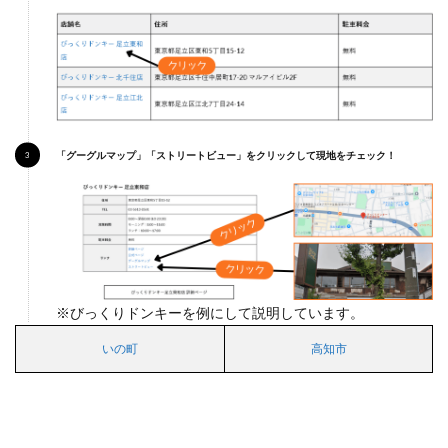
4
四国
エリ
アの
駐車
場付
きコ
コス
「グーグルマップ」「ストリートビュー」をクリックして現地をチェック！
※びっくりドンキーを例にして説明しています。
いの町
高知市