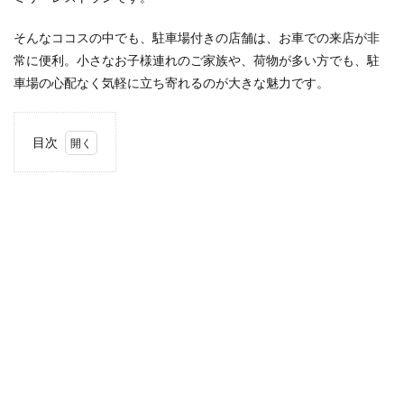
検索
そんなココスの中でも、駐車場付きの店舗は、お車での来店が非
常に便利。小さなお子様連れのご家族や、荷物が多い方でも、駐
車場の心配なく気軽に立ち寄れるのが大きな魅力です。
目次
1
この
記事
の使
い方
2
いの
町
2.1
ココ
ス い
の店
3