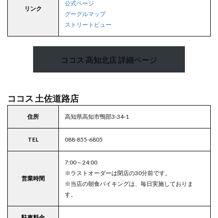
公式ページ
リンク
グーグルマップ
ストリートビュー
ココス 高知北店 詳細ページ
ココス 土佐道路店
住所
高知県高知市鴨部3-34-1
TEL
088-855-6805
7:00～24:00
※ラストオーダーは閉店の30分前です。
営業時間
※当店の朝食バイキングは、毎日実施しておりま
す。
駐車料金