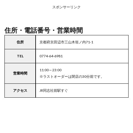
アの
スポンサーリンク
駐車
場付
きコ
コス
住所・電話番号・営業時間
住所
京都府京田辺市三山木垣ノ内71-1
TEL
0774-64-6981
11:00～23:00
営業時間
※ラストオーダーは閉店の30分前です。
アクセス
JR同志社前駅すぐ