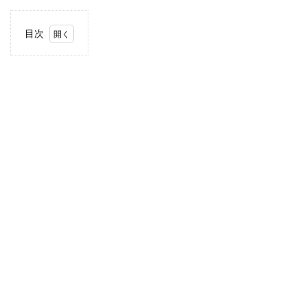
目次
1
住
所・
電話
番
号・
営業
時間
2
駐車
場情
報
3
お支
払い
方法
4
近畿
エリ