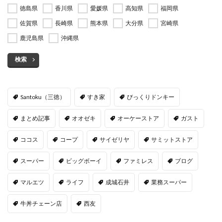
徳島県
香川県
愛媛県
高知県
福岡県
佐賀県
長崎県
熊本県
大分県
宮崎県
鹿児島県
沖縄県
検索
Santoku（三徳）
すき家
びっくりドンキー
まとめ記事
オオゼキ
オーケーストア
ガスト
ココス
コープ
サイゼリヤ
サミットストア
スーパー
ビッグボーイ
ファミレス
ブログ
マルエツ
ライフ
成城石井
業務スーパー
牛丼チェーン店
西友