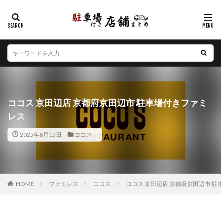
カテゴリー
エリア
北海道
青森県
岩手県
宮城県
秋田県
山形県
福島県
茨城県
栃木県
群馬県
ココス 京田辺店 京都府京田辺市 駐車場付きファミ
埼玉県
千葉県
東京都
神奈川県
新潟県
レス
山梨県
長野県
富山県
石川県
福井県
2025年8月15日
ココス
岐阜県
静岡県
愛知県
三重県
滋賀県
京都府
大阪府
兵庫県
奈良県
和歌山県
鳥取県
島根県
岡山県
広島県
山口県
徳島県
香川県
愛媛県
高知県
福岡県
HOME
ファミレス
ココス
ココス 京田辺店 京都府京田辺市 
佐賀県
長崎県
熊本県
大分県
宮崎県
鹿児島県
沖縄県