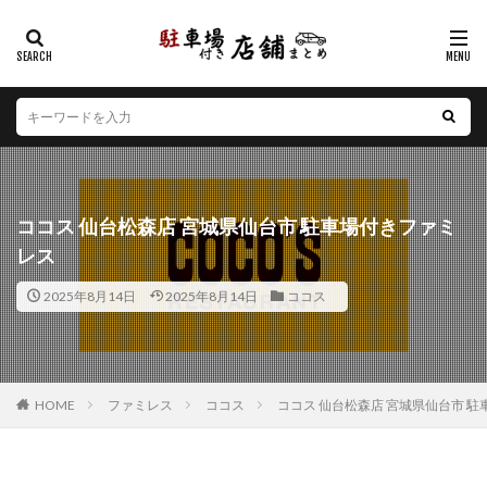
カテゴリー
エリア
北海道
青森県
岩手県
宮城県
秋田県
山形県
福島県
茨城県
栃木県
群馬県
ココス 仙台松森店 宮城県仙台市 駐車場付きファミ
埼玉県
千葉県
東京都
神奈川県
新潟県
レス
山梨県
長野県
富山県
石川県
福井県
2025年8月14日
2025年8月14日
ココス
岐阜県
静岡県
愛知県
三重県
滋賀県
京都府
大阪府
兵庫県
奈良県
和歌山県
鳥取県
島根県
岡山県
広島県
山口県
徳島県
香川県
愛媛県
高知県
福岡県
HOME
ファミレス
ココス
ココス 仙台松森店 宮城県仙台市 
佐賀県
長崎県
熊本県
大分県
宮崎県
鹿児島県
沖縄県