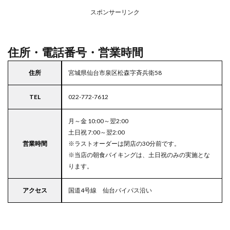
東北
スポンサーリンク
エリ
アの
駐車
場付
住所・電話番号・営業時間
きコ
コス
住所
宮城県仙台市泉区松森字斉兵衛58
TEL
022-772-7612
月～金 10:00～翌2:00
土日祝 7:00～翌2:00
営業時間
※ラストオーダーは閉店の30分前です。
※当店の朝食バイキングは、土日祝のみの実施とな
ります。
アクセス
国道4号線 仙台バイパス沿い