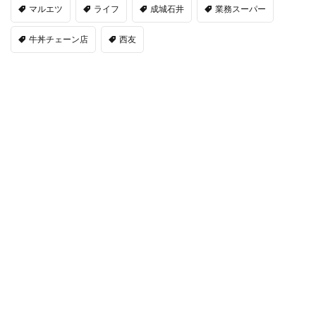
マルエツ
ライフ
成城石井
業務スーパー
牛丼チェーン店
西友