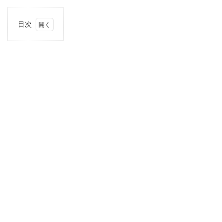
目次
1
住
所・
電話
番
号・
営業
時間
2
駐車
場情
報
3
お支
払い
方法
4
北海
道・