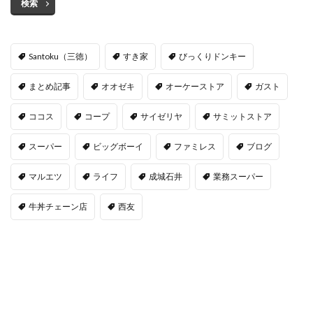
検索
Santoku（三徳）
すき家
びっくりドンキー
まとめ記事
オオゼキ
オーケーストア
ガスト
ココス
コープ
サイゼリヤ
サミットストア
スーパー
ビッグボーイ
ファミレス
ブログ
マルエツ
ライフ
成城石井
業務スーパー
牛丼チェーン店
西友