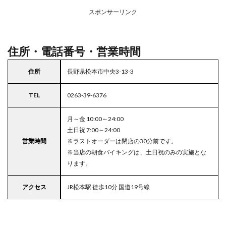
リア
スポンサーリンク
の駐
車場
付き
ココ
住所・電話番号・営業時間
ス
住所
長野県松本市中央3-13-3
TEL
0263-39-6376
月～金 10:00～24:00
土日祝 7:00～24:00
営業時間
※ラストオーダーは閉店の30分前です。
※当店の朝食バイキングは、土日祝のみの実施とな
ります。
アクセス
JR松本駅 徒歩10分 国道19号線