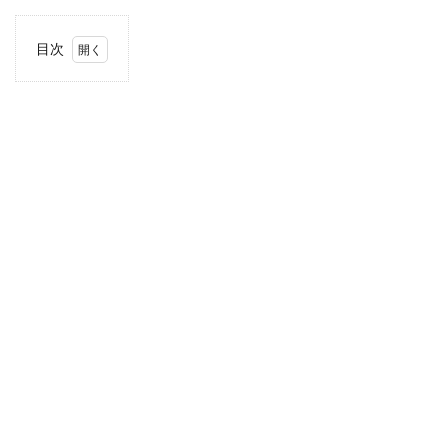
目次
1
住
所・
電話
番
号・
営業
時間
2
駐車
場情
報
3
お支
払い
方法
4
甲信
越エ