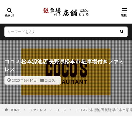
カテゴリー
エリア
北海道
青森県
岩手県
宮城県
秋田県
山形県
福島県
茨城県
栃木県
群馬県
ココス 松本源池店 長野県松本市 駐車場付きファミ
埼玉県
千葉県
東京都
神奈川県
新潟県
レス
山梨県
長野県
富山県
石川県
福井県
2025年8月14日
ココス
岐阜県
静岡県
愛知県
三重県
滋賀県
京都府
大阪府
兵庫県
奈良県
和歌山県
鳥取県
島根県
岡山県
広島県
山口県
徳島県
香川県
愛媛県
高知県
福岡県
HOME
ファミレス
ココス
ココス 松本源池店 長野県松本市 
佐賀県
長崎県
熊本県
大分県
宮崎県
鹿児島県
沖縄県