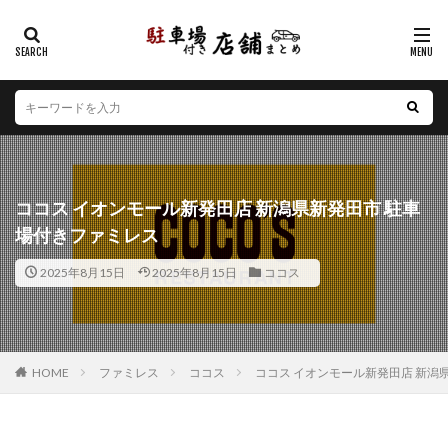
カテゴリー
エリア
北海道
青森県
岩手県
宮城県
秋田県
山形県
福島県
茨城県
栃木県
群馬県
ココス イオンモール新発田店 新潟県新発田市 駐車
埼玉県
千葉県
東京都
神奈川県
新潟県
場付きファミレス
山梨県
長野県
富山県
石川県
福井県
2025年8月15日
2025年8月15日
ココス
岐阜県
静岡県
愛知県
三重県
滋賀県
京都府
大阪府
兵庫県
奈良県
和歌山県
鳥取県
島根県
岡山県
広島県
山口県
徳島県
香川県
愛媛県
高知県
福岡県
HOME
ファミレス
ココス
ココス イオンモール新発田店 新潟
佐賀県
長崎県
熊本県
大分県
宮崎県
鹿児島県
沖縄県