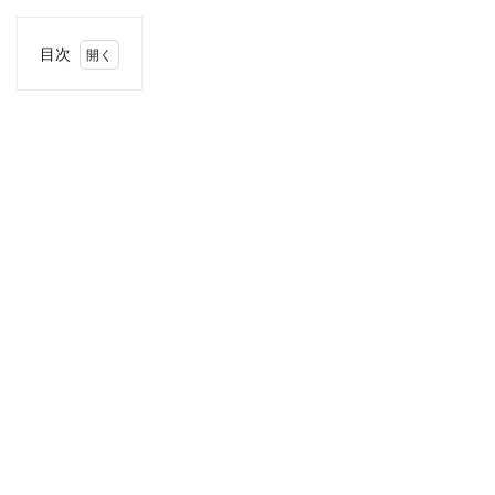
目次
1
住
所・
電話
番
号・
営業
時間
2
駐車
場情
報
3
お支
払い
方法
4
甲信
越エ