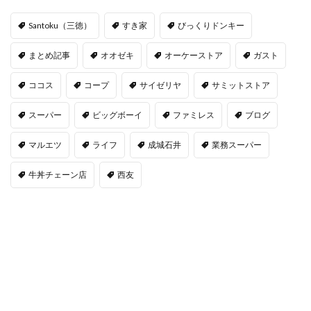
Santoku（三徳）
すき家
びっくりドンキー
まとめ記事
オオゼキ
オーケーストア
ガスト
ココス
コープ
サイゼリヤ
サミットストア
スーパー
ビッグボーイ
ファミレス
ブログ
マルエツ
ライフ
成城石井
業務スーパー
牛丼チェーン店
西友