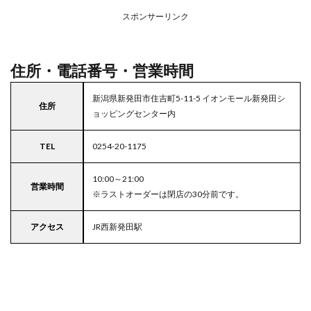
リア
スポンサーリンク
の駐
車場
付き
ココ
住所・電話番号・営業時間
ス
新潟県新発田市住吉町5-11-5 イオンモール新発田シ
住所
ョッピングセンター内
TEL
0254-20-1175
10:00～21:00
営業時間
※ラストオーダーは閉店の30分前です。
アクセス
JR西新発田駅