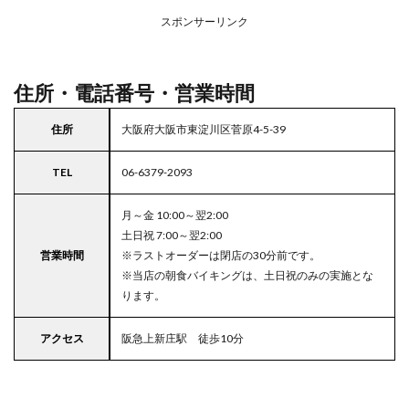
アの
スポンサーリンク
駐車
場付
きコ
コス
住所・電話番号・営業時間
住所
大阪府大阪市東淀川区菅原4-5-39
TEL
06-6379-2093
月～金 10:00～翌2:00
土日祝 7:00～翌2:00
営業時間
※ラストオーダーは閉店の30分前です。
※当店の朝食バイキングは、土日祝のみの実施とな
ります。
アクセス
阪急上新庄駅 徒歩10分