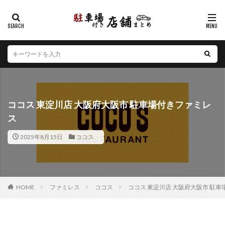
カテゴリー
エリア
北海道
青森県
岩手県
宮城県
秋田県
山形県
福島県
茨城県
栃木県
群馬県
ココス 東淀川店 大阪府大阪市 駐車場付きファミレ
埼玉県
千葉県
東京都
神奈川県
新潟県
ス
山梨県
長野県
富山県
石川県
福井県
2025年8月15日
ココス
岐阜県
静岡県
愛知県
三重県
滋賀県
京都府
大阪府
兵庫県
奈良県
和歌山県
鳥取県
島根県
岡山県
広島県
山口県
徳島県
香川県
愛媛県
高知県
福岡県
HOME
ファミレス
ココス
ココス 東淀川店 大阪府大阪市 駐
佐賀県
長崎県
熊本県
大分県
宮崎県
鹿児島県
沖縄県