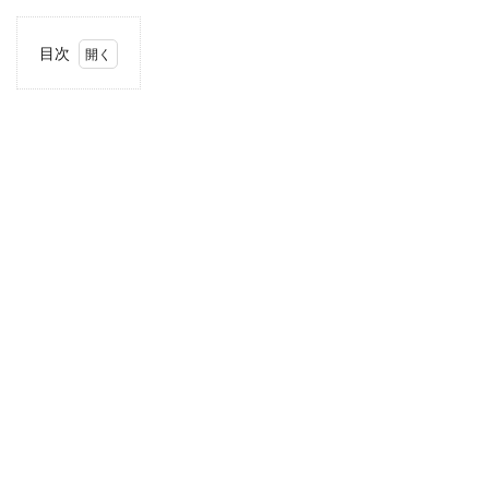
目次
1
住
所・
電話
番
号・
営業
時間
2
駐車
場情
報
3
お支
払い
方法
4
近畿
エリ