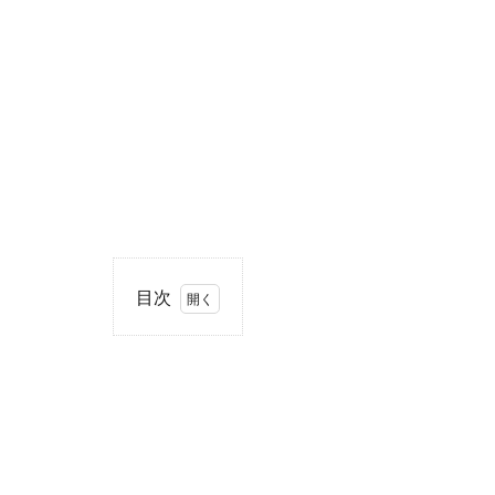
目次
1
住
所・
電話
番