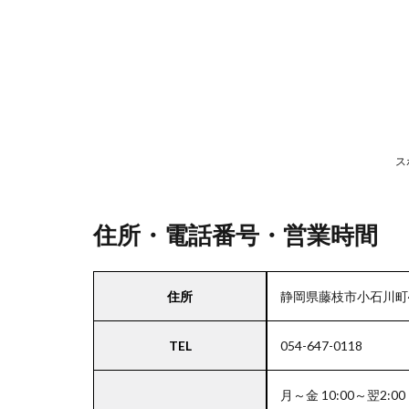
号・
営業
時間
2
駐
車
ス
場
情
報
住所・電話番号・営業時間
3
住所
静岡県藤枝市小石川町4-
お
支
TEL
054-647-0118
払
い
方
月～金 10:00～翌2:00
法