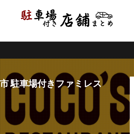
県
千葉県
東京都
神奈川県
新潟県
山梨県
長野県
県
岐阜県
静岡県
愛知県
三重県
滋賀県
京都府
県
和歌山県
鳥取県
島根県
岡山県
広島県
山口県
県
高知県
福岡県
佐賀県
長崎県
熊本県
大分県
縄県
検索
枝市 駐車場付きファミレス