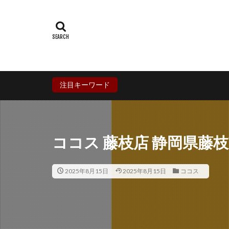
群馬県
埼玉
石川県
福井
兵庫県
奈良
香川県
愛媛
鹿児島県
沖
注目キーワード
ココス 藤枝店 静岡県藤
2025年8月15日
2025年8月15日
ココス