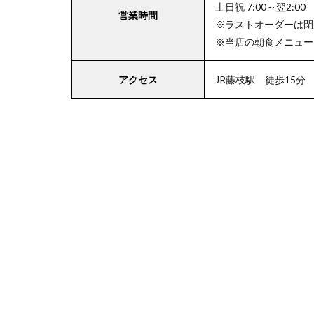
土日祝 7:00～翌2:00
営業時間
※ラストオーダーは閉
※当店の朝食メニュー
4
東
アクセス
JR藤枝駅 徒歩15分
海
エ
リ
ア
の
駐
車
場
付
き
コ
コ
ス