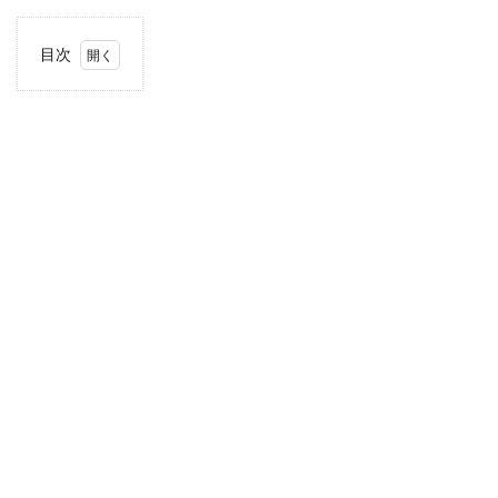
目次
1
住
所・
電話
番
号・
営業
時間
2
駐車
場情
報
3
お支
払い
方法
4
東海
エリ