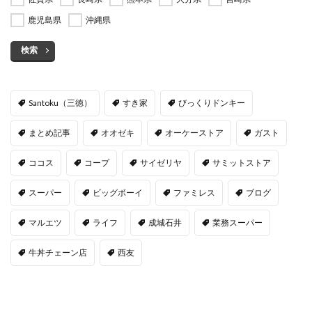
鹿児島県
沖縄県
検索
Santoku（三徳）
すき家
びっくりドンキー
まとめ記事
オオゼキ
オーケーストア
ガスト
ココス
コープ
サイゼリヤ
サミットストア
スーパー
ビッグボーイ
ファミレス
ブログ
マルエツ
ライフ
成城石井
業務スーパー
牛丼チェーン店
西友