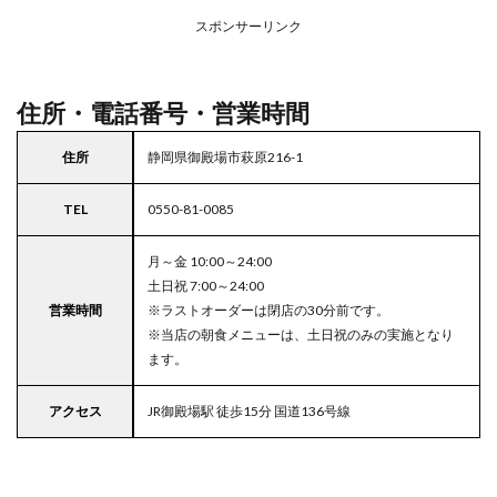
アの
スポンサーリンク
駐車
場付
きコ
コス
住所・電話番号・営業時間
住所
静岡県御殿場市萩原216-1
TEL
0550-81-0085
月～金 10:00～24:00
土日祝 7:00～24:00
営業時間
※ラストオーダーは閉店の30分前です。
※当店の朝食メニューは、土日祝のみの実施となり
ます。
アクセス
JR御殿場駅 徒歩15分 国道136号線