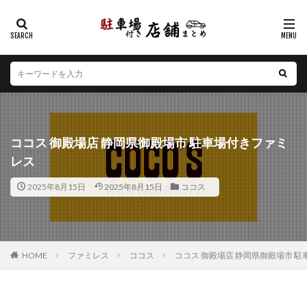
カテゴリー
エリア
北海道
青森県
岩手県
宮城県
秋田県
山形県
福島県
茨城県
栃木県
群馬県
ココス 御殿場店 静岡県御殿場市 駐車場付きファミ
埼玉県
千葉県
東京都
神奈川県
新潟県
レス
山梨県
長野県
富山県
石川県
福井県
2025年8月15日
2025年8月15日
ココス
岐阜県
静岡県
愛知県
三重県
滋賀県
京都府
大阪府
兵庫県
奈良県
和歌山県
鳥取県
島根県
岡山県
広島県
山口県
徳島県
香川県
愛媛県
高知県
福岡県
HOME
ファミレス
ココス
ココス 御殿場店 静岡県御殿場市 
佐賀県
長崎県
熊本県
大分県
宮崎県
鹿児島県
沖縄県