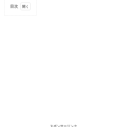
目次
1
住
所・
電話
番
号・
営業
時間
2
駐車
場情
報
3
お支
払い
方法
4
東海
エリ
アの
スポンサーリンク