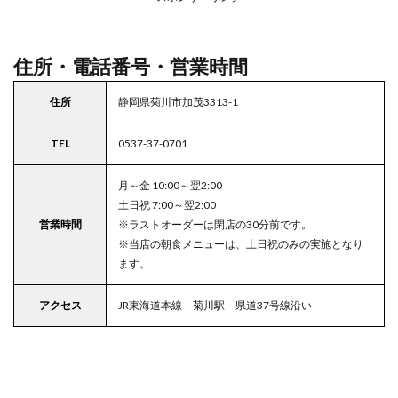
駐車
場付
きコ
コス
住所・電話番号・営業時間
住所
静岡県菊川市加茂3313-1
TEL
0537-37-0701
月～金 10:00～翌2:00
土日祝 7:00～翌2:00
営業時間
※ラストオーダーは閉店の30分前です。
※当店の朝食メニューは、土日祝のみの実施となり
ます。
アクセス
JR東海道本線 菊川駅 県道37号線沿い