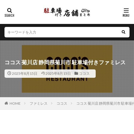
カテゴリー
エリア
北海道
青森県
岩手県
宮城県
秋田県
山形県
福島県
茨城県
栃木県
群馬県
ココス 菊川店 静岡県菊川市 駐車場付きファミレス
埼玉県
千葉県
東京都
神奈川県
新潟県
2025年8月15日
2025年8月15日
ココス
山梨県
長野県
富山県
石川県
福井県
岐阜県
静岡県
愛知県
三重県
滋賀県
京都府
大阪府
兵庫県
奈良県
和歌山県
鳥取県
島根県
岡山県
広島県
山口県
HOME
ファミレス
ココス
ココス 菊川店 静岡県菊川市 駐車
徳島県
香川県
愛媛県
高知県
福岡県
佐賀県
長崎県
熊本県
大分県
宮崎県
鹿児島県
沖縄県