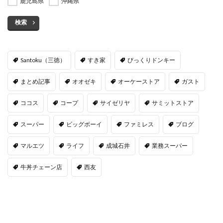
鹿児島県
沖縄県
検索
Santoku（三徳）
すき家
びっくりドンキー
まとめ記事
オオゼキ
オーケーストア
ガスト
ココス
コープ
サイゼリヤ
サミットストア
スーパー
ビッグボーイ
ファミレス
ブログ
マルエツ
ライフ
成城石井
業務スーパー
牛丼チェーン店
西友