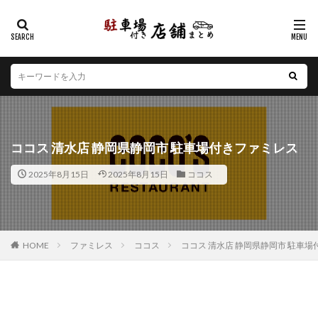
カテゴリー
エリア
北海道
青森県
岩手県
宮城県
秋田県
山形県
福島県
茨城県
栃木県
群馬県
ココス 清水店 静岡県静岡市 駐車場付きファミレス
埼玉県
千葉県
東京都
神奈川県
新潟県
2025年8月15日
2025年8月15日
ココス
山梨県
長野県
富山県
石川県
福井県
岐阜県
静岡県
愛知県
三重県
滋賀県
京都府
大阪府
兵庫県
奈良県
和歌山県
鳥取県
島根県
岡山県
広島県
山口県
HOME
ファミレス
ココス
ココス 清水店 静岡県静岡市 駐車
徳島県
香川県
愛媛県
高知県
福岡県
佐賀県
長崎県
熊本県
大分県
宮崎県
鹿児島県
沖縄県