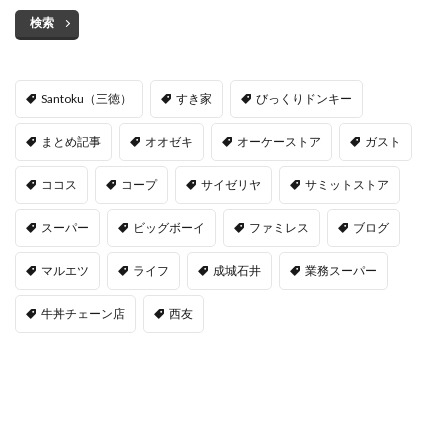
検索
Santoku（三徳）
すき家
びっくりドンキー
まとめ記事
オオゼキ
オーケーストア
ガスト
ココス
コープ
サイゼリヤ
サミットストア
スーパー
ビッグボーイ
ファミレス
ブログ
マルエツ
ライフ
成城石井
業務スーパー
牛丼チェーン店
西友