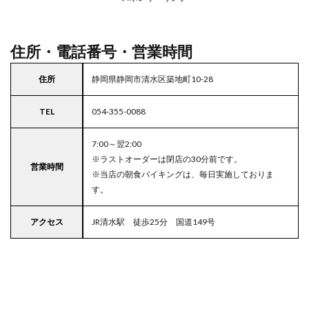
駐車
場付
きコ
コス
住所・電話番号・営業時間
住所
静岡県静岡市清水区築地町10-28
TEL
054-355-0088
7:00～翌2:00
※ラストオーダーは閉店の30分前です。
営業時間
※当店の朝食バイキングは、毎日実施しておりま
す。
アクセス
JR清水駅 徒歩25分 国道149号