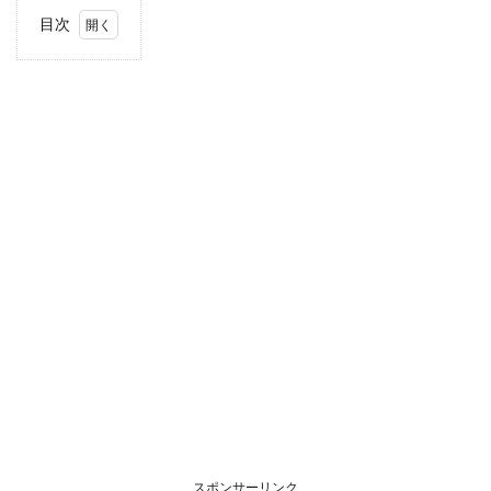
目次
1
住
所・
電話
番
号・
営業
時間
2
駐車
場情
報
3
お支
払い
方法
4
東海
エリ
アの
スポンサーリンク