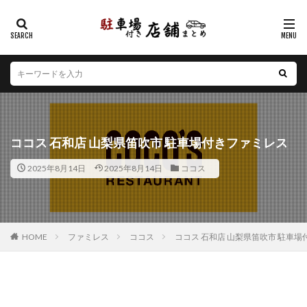
カテゴリー
エリア
北海道
青森県
岩手県
宮城県
秋田県
山形県
福島県
茨城県
栃木県
群馬県
ココス 石和店 山梨県笛吹市 駐車場付きファミレス
埼玉県
千葉県
東京都
神奈川県
新潟県
2025年8月14日
2025年8月14日
ココス
山梨県
長野県
富山県
石川県
福井県
岐阜県
静岡県
愛知県
三重県
滋賀県
京都府
大阪府
兵庫県
奈良県
和歌山県
鳥取県
島根県
岡山県
広島県
山口県
HOME
ファミレス
ココス
ココス 石和店 山梨県笛吹市 駐車
徳島県
香川県
愛媛県
高知県
福岡県
佐賀県
長崎県
熊本県
大分県
宮崎県
鹿児島県
沖縄県