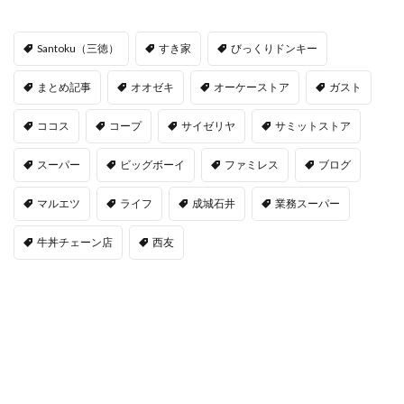
Santoku（三徳）
すき家
びっくりドンキー
まとめ記事
オオゼキ
オーケーストア
ガスト
ココス
コープ
サイゼリヤ
サミットストア
スーパー
ビッグボーイ
ファミレス
ブログ
マルエツ
ライフ
成城石井
業務スーパー
牛丼チェーン店
西友