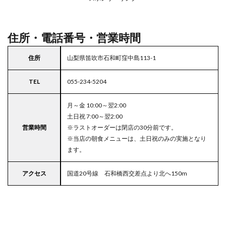
の駐
車場
付き
ココ
住所・電話番号・営業時間
ス
住所
山梨県笛吹市石和町窪中島113-1
TEL
055-234-5204
月～金 10:00～翌2:00
土日祝 7:00～翌2:00
営業時間
※ラストオーダーは閉店の30分前です。
※当店の朝食メニューは、土日祝のみの実施となり
ます。
アクセス
国道20号線 石和橋西交差点より北へ150m