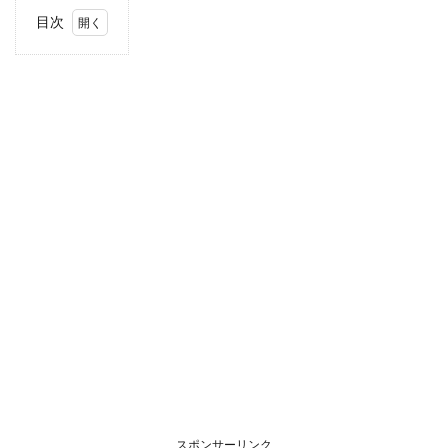
目次
1
住
所・
電話
番
号・
営業
時間
2
駐車
場情
報
3
お支
払い
方法
4
甲信
越エ
リア
スポンサーリンク