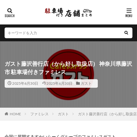
カテゴリー
エリア
北海道
青森県
岩手県
宮城県
秋田県
山形県
福島県
茨城県
栃木県
群馬県
ガスト藤沢善行店（から好し取扱店） 神奈川県藤沢
埼玉県
千葉県
東京都
神奈川県
新潟県
市 駐車場付きファミレス
山梨県
長野県
富山県
石川県
福井県
2025年6月30日
2025年6月30日
ガスト
岐阜県
静岡県
愛知県
三重県
滋賀県
京都府
大阪府
兵庫県
奈良県
和歌山県
鳥取県
島根県
岡山県
広島県
山口県
徳島県
香川県
愛媛県
高知県
福岡県
HOME
ファミレス
ガスト
ガスト藤沢善行店（から好し取扱店
佐賀県
長崎県
熊本県
大分県
宮崎県
鹿児島県
沖縄県
全国に展開するすかいらーくグループのファミレスガスト。