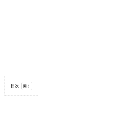
目次
1
住
所・
電話
番
号・
営業
時間