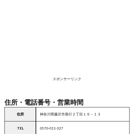
2
駐車
場情
報
3
お支
払い
方法
4
関東
エリ
アの
スポンサーリンク
駐車
場付
きガ
スト
住所・電話番号・営業時間
住所
神奈川県藤沢市善行２丁目１９－１３
TEL
0570-011-327