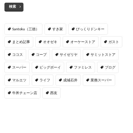
検索
Santoku（三徳）
すき家
びっくりドンキー
まとめ記事
オオゼキ
オーケーストア
ガスト
ココス
コープ
サイゼリヤ
サミットストア
スーパー
ビッグボーイ
ファミレス
ブログ
マルエツ
ライフ
成城石井
業務スーパー
牛丼チェーン店
西友