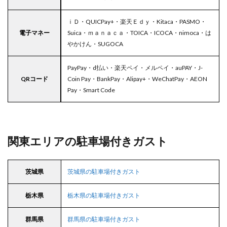
ｉＤ・QUICPay+・楽天Ｅｄｙ・Kitaca・PASMO・
電子マネー
Suica・ｍａｎａｃａ・TOICA・ICOCA・nimoca・は
やかけん・SUGOCA
PayPay・d払い・楽天ペイ・メルペイ・auPAY・J-
QRコード
Coin Pay・BankPay・Alipay+・WeChatPay・AEON
Pay・Smart Code
関東エリアの駐車場付きガスト
茨城県
茨城県の駐車場付きガスト
栃木県
栃木県の駐車場付きガスト
群馬県
群馬県の駐車場付きガスト