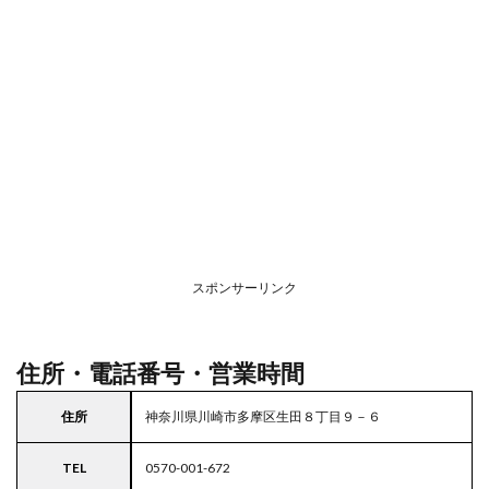
2
駐車
場情
報
3
お支
払い
方法
4
関東
エリ
アの
スポンサーリンク
駐車
場付
きガ
スト
住所・電話番号・営業時間
住所
神奈川県川崎市多摩区生田８丁目９－６
TEL
0570-001-672