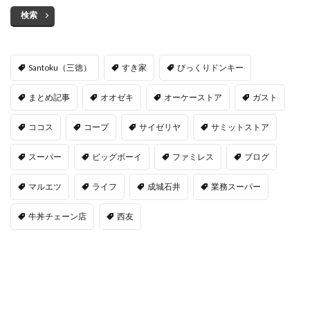
検索
Santoku（三徳）
すき家
びっくりドンキー
まとめ記事
オオゼキ
オーケーストア
ガスト
ココス
コープ
サイゼリヤ
サミットストア
スーパー
ビッグボーイ
ファミレス
ブログ
マルエツ
ライフ
成城石井
業務スーパー
牛丼チェーン店
西友