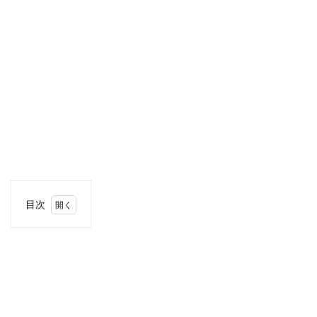
目次
1
住
所・
電話
番
号・
営業
時間