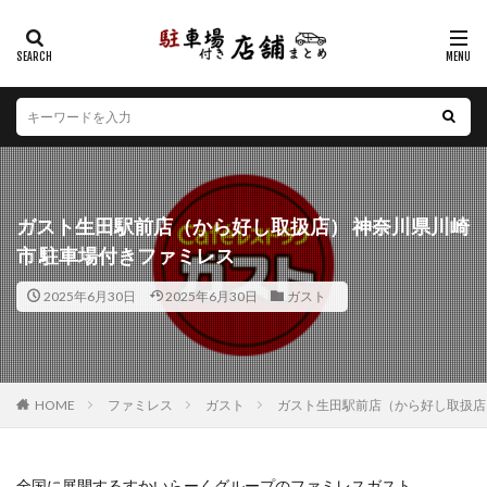
カテゴリー
エリア
北海道
青森県
岩手県
宮城県
秋田県
山形県
福島県
茨城県
栃木県
群馬県
ガスト生田駅前店（から好し取扱店） 神奈川県川崎
埼玉県
千葉県
東京都
神奈川県
新潟県
市 駐車場付きファミレス
山梨県
長野県
富山県
石川県
福井県
2025年6月30日
2025年6月30日
ガスト
岐阜県
静岡県
愛知県
三重県
滋賀県
京都府
大阪府
兵庫県
奈良県
和歌山県
鳥取県
島根県
岡山県
広島県
山口県
徳島県
香川県
愛媛県
高知県
福岡県
HOME
ファミレス
ガスト
ガスト生田駅前店（から好し取扱店
佐賀県
長崎県
熊本県
大分県
宮崎県
鹿児島県
沖縄県
全国に展開するすかいらーくグループのファミレスガスト。