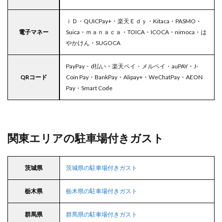
ｉＤ・QUICPay+・楽天Ｅｄｙ・Kitaca・PASMO・
電子マネー
Suica・ｍａｎａｃａ・TOICA・ICOCA・nimoca・は
やかけん・SUGOCA
PayPay・d払い・楽天ペイ・メルペイ・auPAY・J-
QRコード
Coin Pay・BankPay・Alipay+・WeChatPay・AEON
Pay・Smart Code
関東エリアの駐車場付きガスト
茨城県
茨城県の駐車場付きガスト
栃木県
栃木県の駐車場付きガスト
群馬県
群馬県の駐車場付きガスト