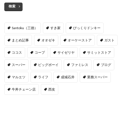
検索
Santoku（三徳）
すき家
びっくりドンキー
まとめ記事
オオゼキ
オーケーストア
ガスト
ココス
コープ
サイゼリヤ
サミットストア
スーパー
ビッグボーイ
ファミレス
ブログ
マルエツ
ライフ
成城石井
業務スーパー
牛丼チェーン店
西友