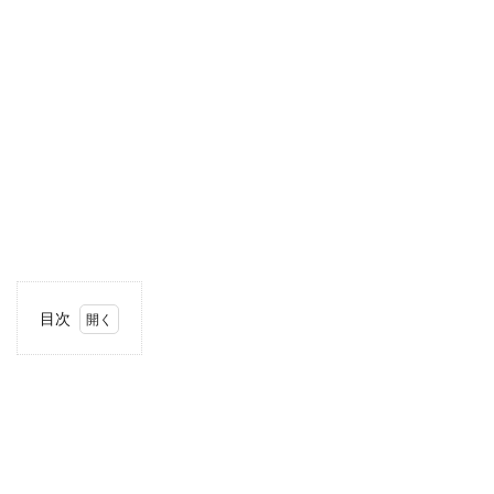
目次
1
住
所・
電話
番
号・
営業
時間