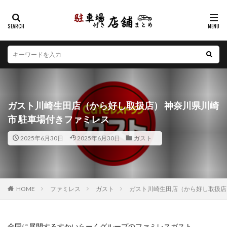
カテゴリー
エリア
北海道
青森県
岩手県
宮城県
秋田県
山形県
福島県
茨城県
栃木県
群馬県
ガスト川崎生田店（から好し取扱店） 神奈川県川崎
埼玉県
千葉県
東京都
神奈川県
新潟県
市 駐車場付きファミレス
山梨県
長野県
富山県
石川県
福井県
2025年6月30日
2025年6月30日
ガスト
岐阜県
静岡県
愛知県
三重県
滋賀県
京都府
大阪府
兵庫県
奈良県
和歌山県
鳥取県
島根県
岡山県
広島県
山口県
徳島県
香川県
愛媛県
高知県
福岡県
HOME
ファミレス
ガスト
ガスト川崎生田店（から好し取扱店
佐賀県
長崎県
熊本県
大分県
宮崎県
鹿児島県
沖縄県
全国に展開するすかいらーくグループのファミレスガスト。