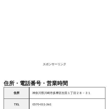
2
駐車
場情
報
3
お支
払い
方法
4
関東
エリ
アの
スポンサーリンク
駐車
場付
きガ
スト
住所・電話番号・営業時間
住所
神奈川県川崎市多摩区生田１丁目２８－３１
TEL
0570-011-361