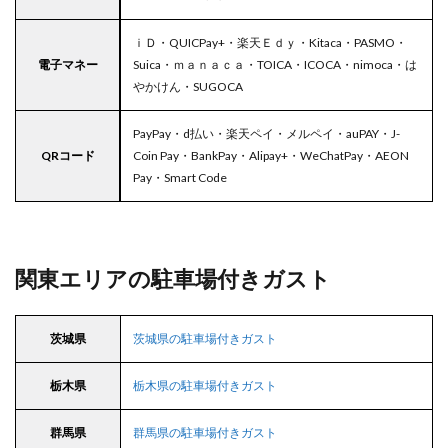
ｉＤ・QUICPay+・楽天Ｅｄｙ・Kitaca・PASMO・
電子マネー
Suica・ｍａｎａｃａ・TOICA・ICOCA・nimoca・は
やかけん・SUGOCA
PayPay・d払い・楽天ペイ・メルペイ・auPAY・J-
QRコード
Coin Pay・BankPay・Alipay+・WeChatPay・AEON
Pay・Smart Code
関東エリアの駐車場付きガスト
茨城県
茨城県の駐車場付きガスト
栃木県
栃木県の駐車場付きガスト
群馬県
群馬県の駐車場付きガスト