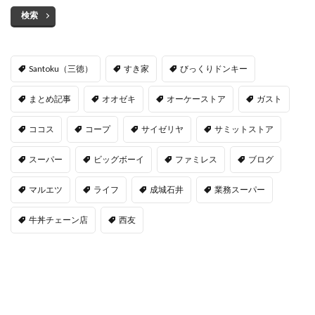
検索
Santoku（三徳）
すき家
びっくりドンキー
まとめ記事
オオゼキ
オーケーストア
ガスト
ココス
コープ
サイゼリヤ
サミットストア
スーパー
ビッグボーイ
ファミレス
ブログ
マルエツ
ライフ
成城石井
業務スーパー
牛丼チェーン店
西友