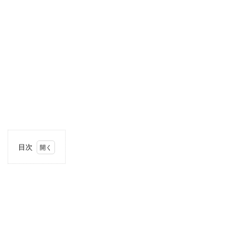
目次
1
住
所・
電話
番
号・
営業
時間