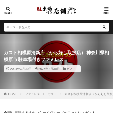
カテゴリー
エリア
北海道
青森県
岩手県
宮城県
秋田県
山形県
福島県
茨城県
栃木県
群馬県
ガスト相模原清新店（から好し取扱店） 神奈川県相
埼玉県
千葉県
東京都
神奈川県
新潟県
模原市 駐車場付きファミレス
山梨県
長野県
富山県
石川県
福井県
2025年6月30日
2025年6月30日
ガスト
岐阜県
静岡県
愛知県
三重県
滋賀県
京都府
大阪府
兵庫県
奈良県
和歌山県
鳥取県
島根県
岡山県
広島県
山口県
徳島県
香川県
愛媛県
高知県
福岡県
HOME
ファミレス
ガスト
ガスト相模原清新店（から好し取扱
佐賀県
長崎県
熊本県
大分県
宮崎県
鹿児島県
沖縄県
全国に展開するすかいらーくグループのファミレスガスト。