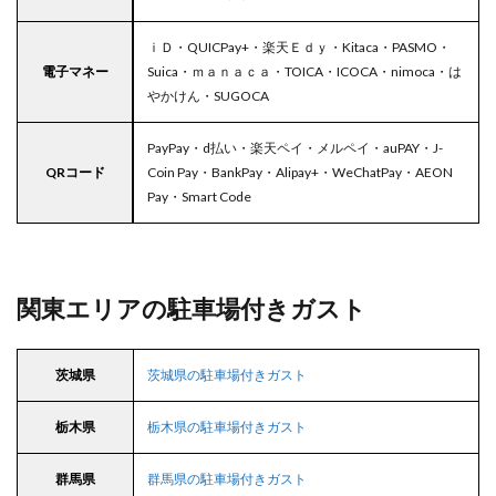
ｉＤ・QUICPay+・楽天Ｅｄｙ・Kitaca・PASMO・
電子マネー
Suica・ｍａｎａｃａ・TOICA・ICOCA・nimoca・は
やかけん・SUGOCA
PayPay・d払い・楽天ペイ・メルペイ・auPAY・J-
QRコード
Coin Pay・BankPay・Alipay+・WeChatPay・AEON
Pay・Smart Code
関東エリアの駐車場付きガスト
茨城県
茨城県の駐車場付きガスト
栃木県
栃木県の駐車場付きガスト
群馬県
群馬県の駐車場付きガスト