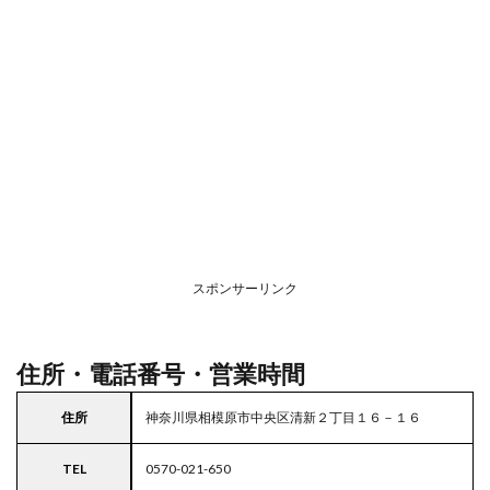
2
駐車
場情
報
3
お支
払い
方法
4
関東
エリ
アの
スポンサーリンク
駐車
場付
きガ
スト
住所・電話番号・営業時間
住所
神奈川県相模原市中央区清新２丁目１６－１６
TEL
0570-021-650