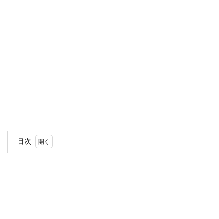
目次
1
住
所・
電話
番
号・
営業
時間