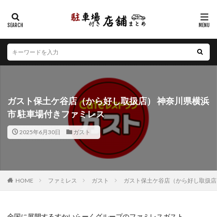
カテゴリー
エリア
北海道
青森県
岩手県
宮城県
秋田県
山形県
福島県
茨城県
栃木県
群馬県
ガスト保土ケ谷店（から好し取扱店） 神奈川県横浜
埼玉県
千葉県
東京都
神奈川県
新潟県
市 駐車場付きファミレス
山梨県
長野県
富山県
石川県
福井県
2025年6月30日
ガスト
岐阜県
静岡県
愛知県
三重県
滋賀県
京都府
大阪府
兵庫県
奈良県
和歌山県
鳥取県
島根県
岡山県
広島県
山口県
徳島県
香川県
愛媛県
高知県
福岡県
HOME
ファミレス
ガスト
ガスト保土ケ谷店（から好し取扱店
佐賀県
長崎県
熊本県
大分県
宮崎県
鹿児島県
沖縄県
全国に展開するすかいらーくグループのファミレスガスト。