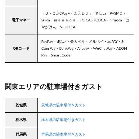
ｉＤ・QUICPay+・楽天Ｅｄｙ・Kitaca・PASMO・
電子マネー
Suica・ｍａｎａｃａ・TOICA・ICOCA・nimoca・は
やかけん・SUGOCA
PayPay・d払い・楽天ペイ・メルペイ・auPAY・J-
QRコード
Coin Pay・BankPay・Alipay+・WeChatPay・AEON
Pay・Smart Code
関東エリアの駐車場付きガスト
茨城県
茨城県の駐車場付きガスト
栃木県
栃木県の駐車場付きガスト
群馬県
群馬県の駐車場付きガスト