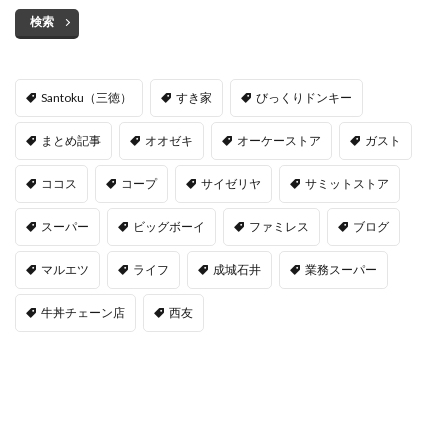
検索
Santoku（三徳）
すき家
びっくりドンキー
まとめ記事
オオゼキ
オーケーストア
ガスト
ココス
コープ
サイゼリヤ
サミットストア
スーパー
ビッグボーイ
ファミレス
ブログ
マルエツ
ライフ
成城石井
業務スーパー
牛丼チェーン店
西友