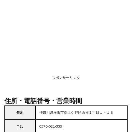
2
駐車
場情
報
3
お支
払い
方法
4
関東
エリ
アの
スポンサーリンク
駐車
場付
きガ
スト
住所・電話番号・営業時間
住所
神奈川県横浜市保土ケ谷区西谷１丁目１－１３
TEL
0570-021-335