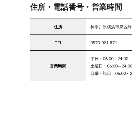
報
住所・電話番号・営業時間
3
住所
神奈川県横浜市泉区
お
支
TEL
0570-021-874
払
い
方
平日：06:00～24:00
法
営業時間
土曜日：06:00～24:0
日曜・祝日：06:00～24
4
関
東
エ
リ
ア
の
駐