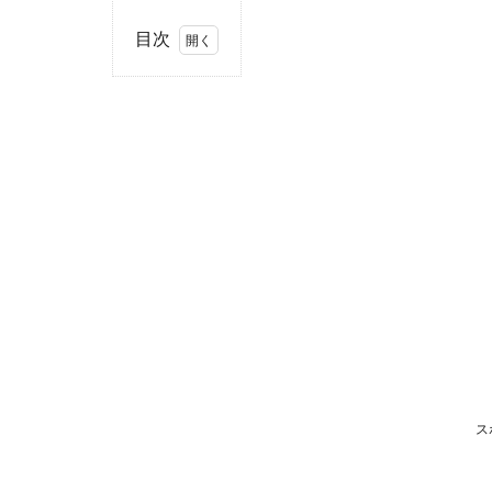
目次
1
住
所・
電話
番
号・
営業
時間
2
駐
車
ス
場
情