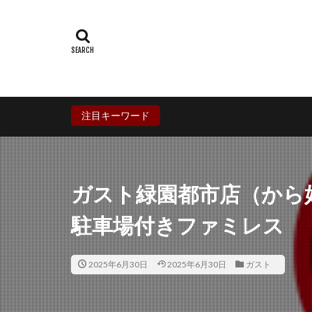
群馬県
埼玉
石川県
福井
兵庫県
奈良
香川県
愛媛
鹿児島県
沖
注目キーワード
ガスト緑園都市店（から
駐車場付きファミレス
2025年6月30日
2025年6月30日
ガスト