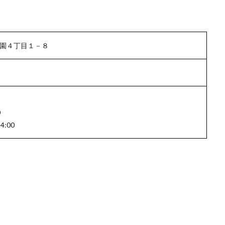
緑園４丁目１－８
0
:00