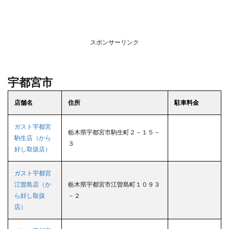
5
上三
川町
5.1
スポンサーリンク
ガス
ト上
三川
宇都宮市
店
（か
ら好
店舗名
住所
駐車料金
し取
扱
店）
ガスト宇都宮
栃木県宇都宮市駒生町２－１５－
駒生店（から
6
３
好し取扱店）
さく
ら市
ガスト宇都宮
6.1
江曽島店（か
栃木県宇都宮市江曽島町１０９３
ガス
ら好し取扱
－２
ト氏
家店
店）
（か
ら好