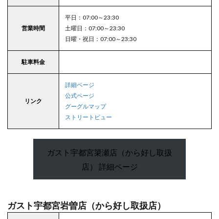
ガスト
黒磯店
平日：07:00～23:30
（から
営業時間
土曜日：07:00～23:30
好し取
日曜・祝日：07:00～23:30
扱店）
12
駐車料金
壬生
町
詳細ページ
12.1
公式ページ
ガスト
リンク
グーグルマップ
おもち
ストリートビュー
ゃのま
ち駅前
店（か
ら好し
ガスト宇都宮簗瀬店（から好し取扱
取扱
店）
店） 詳細ページ
13
真岡
市
ガスト宇都宮岩曽店（から好し取扱店）
13.1