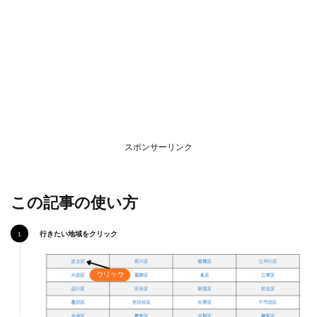
ガス
ト宇
都宮
駒生
店
（か
ら好
し取
扱
店）
2.2
スポンサーリンク
ガス
ト宇
都宮
江曽
この記事の使い方
島店
（か
ら好
行きたい地域をクリック
し取
扱
店）
2.3
ガス