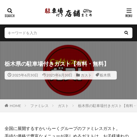
カテゴリー
エリア
北海道
青森県
岩手県
宮城県
秋田県
山形県
福島県
茨城県
栃木県
群馬県
栃木県の駐車場付きガスト【有料・無料】
埼玉県
千葉県
東京都
神奈川県
新潟県
2025年6月30日
2025年6月30日
ガスト
栃木県
山梨県
長野県
富山県
石川県
福井県
岐阜県
静岡県
愛知県
三重県
滋賀県
京都府
大阪府
兵庫県
奈良県
和歌山県
鳥取県
島根県
岡山県
広島県
山口県
HOME
ファミレス
ガスト
栃木県の駐車場付きガスト【有料・
徳島県
香川県
愛媛県
高知県
福岡県
佐賀県
長崎県
熊本県
大分県
宮崎県
全国に展開するすかいらーくグループのファミレスガスト。
鹿児島県
沖縄県
手頃な価格で豊富なメニューが楽しめるガストは、お子様連れの