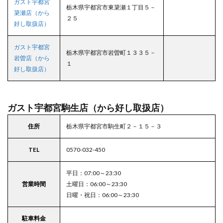
ガスト宇都宮
し取
栃木県宇都宮市東簗瀬１丁目５－
簗瀬店（から
扱
２５
店）
好し取扱店）
7
ガスト宇都宮
佐野
栃木県宇都宮市岩曽町１３３５－
市
岩曽店（から
１
好し取扱店）
7.1
ガス
ト栃
木田
ガスト宇都宮駒生店（から好し取扱店）
沼町
店
住所
栃木県宇都宮市駒生町２－１５－３
（か
ら好
し取
TEL
0570-032-450
扱
店）
平日：07:00～23:30
8
営業時間
土曜日：06:00～23:30
下野
日曜・祝日：06:00～23:30
市
8.1
駐車料金