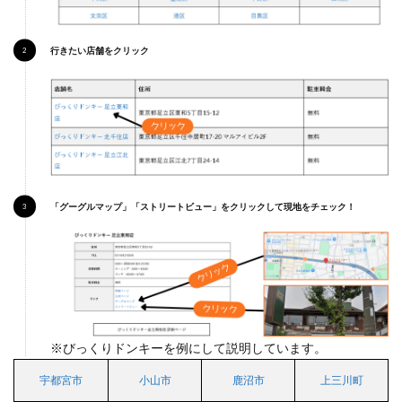
ト宇
都宮
簗瀬
行きたい店舗をクリック
店
（か
ら好
し取
扱
店）
2.4
ガス
ト宇
「グーグルマップ」「ストリートビュー」をクリックして現地をチェック！
都宮
岩曽
店
（か
ら好
し取
扱
店）
※びっくりドンキーを例にして説明しています。
3
小山
宇都宮市
小山市
鹿沼市
上三川町
市