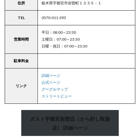
ガスト
住所
栃木県宇都宮市岩曽町１３３５－１
真岡店
（から
TEL
0570-011-393
好し取
扱店）
平日：08:00～23:30
14
営業時間
土曜日：07:00～23:30
矢板
市
日曜・祝日：07:00～23:30
14.1
駐車料金
ガスト
矢板店
（から
詳細ページ
好し取
公式ページ
扱店）
リンク
グーグルマップ
15
ストリートビュー
関東
エリ
アの
ガスト宇都宮岩曽店（から好し取扱
駐車
場付
店） 詳細ページ
きガ
スト