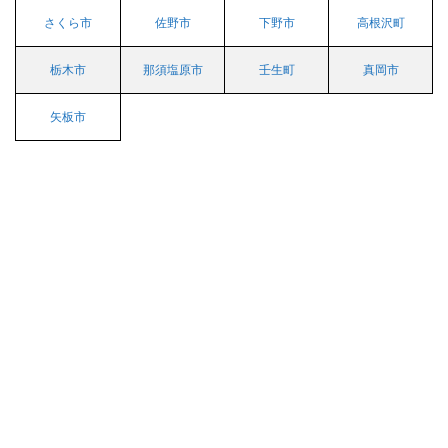
3.1
さくら市
佐野市
下野市
高根沢町
ガス
ト小
栃木市
那須塩原市
壬生町
真岡市
山犬
塚店
（か
矢板市
ら好
し取
扱
店）
4
鹿沼
市
4.1
ガス
ト鹿
沼店
（か
ら好
し取
扱
店）