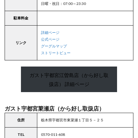
日曜・祝日：07:00～23:30
10
栃木
市
駐車料金
10.1
ガスト
詳細ページ
栃木店
公式ページ
リンク
（から
グーグルマップ
好し取
ストリートビュー
扱店）
10.2
ガスト
ガスト宇都宮江曽島店（から好し取
栃木大
平店
扱店） 詳細ページ
（から
好し取
扱店）
ガスト宇都宮簗瀬店（から好し取扱店）
11
那須
塩原
住所
栃木県宇都宮市東簗瀬１丁目５－２５
市
TEL
0570-011-608
11.1