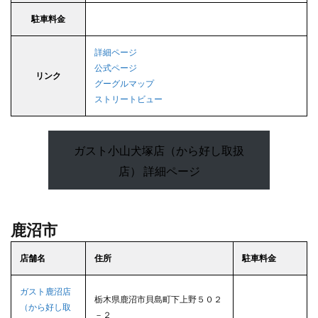
駐車料金
詳細ページ
公式ページ
リンク
グーグルマップ
ストリートビュー
ガスト小山犬塚店（から好し取扱
店） 詳細ページ
鹿沼市
店舗名
住所
駐車料金
ガスト鹿沼店
栃木県鹿沼市貝島町下上野５０２
（から好し取
－２