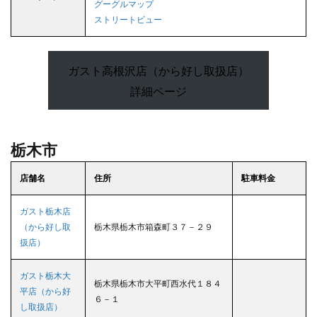
グーグルマップ
ストリートビュー
ガスト高根沢店（から好し取扱店）
詳細ページ
栃木市
店舗名
住所
駐車料金
ガスト栃木店
（から好し取
栃木県栃木市箱森町３７－２９
扱店）
ガスト栃木大
栃木県栃木市大平町西水代１８４
平店（から好
６－１
し取扱店）