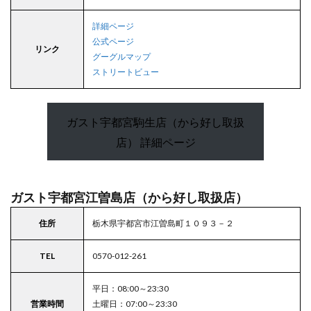
ガス
ト自
詳細ページ
治医
大前
公式ページ
リンク
店
グーグルマップ
（か
ストリートビュー
ら好
し取
扱
店）
ガスト宇都宮駒生店（から好し取扱
9
店） 詳細ページ
高根
沢町
9.1
ガスト宇都宮江曽島店（から好し取扱店）
ガス
ト高
住所
栃木県宇都宮市江曽島町１０９３－２
根沢
店
（か
TEL
0570-012-261
ら好
し取
扱
平日：08:00～23:30
店）
営業時間
土曜日：07:00～23:30