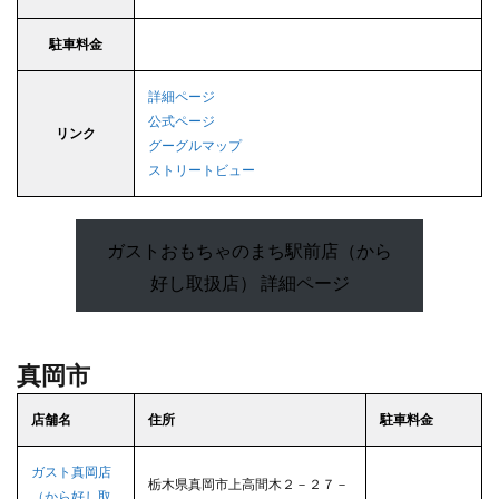
駐車料金
詳細ページ
公式ページ
リンク
グーグルマップ
ストリートビュー
ガストおもちゃのまち駅前店（から
好し取扱店） 詳細ページ
真岡市
店舗名
住所
駐車料金
ガスト真岡店
栃木県真岡市上高間木２－２７－
（から好し取