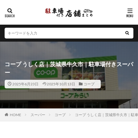
カテゴリー
エリア
北海道
青森県
岩手県
宮城県
秋田県
山形県
福島県
茨城県
栃木県
群馬県
コープ うしく店｜茨城県牛久市｜駐車場付きスーパ
埼玉県
千葉県
東京都
神奈川県
新潟県
ー
山梨県
長野県
富山県
石川県
福井県
2025年6月23日
2025年10月13日
コープ
岐阜県
静岡県
愛知県
三重県
滋賀県
京都府
大阪府
兵庫県
奈良県
和歌山県
鳥取県
島根県
岡山県
広島県
山口県
徳島県
香川県
愛媛県
高知県
福岡県
HOME
スーパー
コープ
コープ うしく店｜茨城県牛久市｜駐
佐賀県
長崎県
熊本県
大分県
宮崎県
鹿児島県
沖縄県