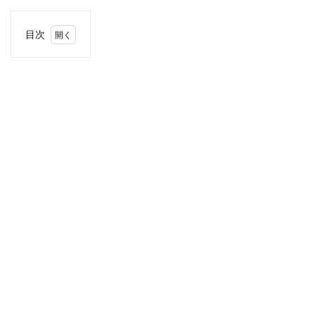
目次
1
住
所・
電話
番
号・
営業
時間
2
駐車
場情
報
3
関東
エリ
アの
駐車
場付
きコ