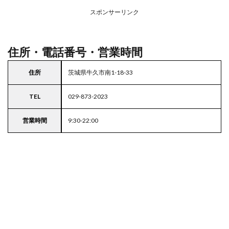
ープ
スポンサーリンク
4
東京
都
23
住所・電話番号・営業時間
区の
駐車
住所
茨城県牛久市南1-18-33
場付
きス
ーパ
TEL
029-873-2023
ー
営業時間
9:30-22:00