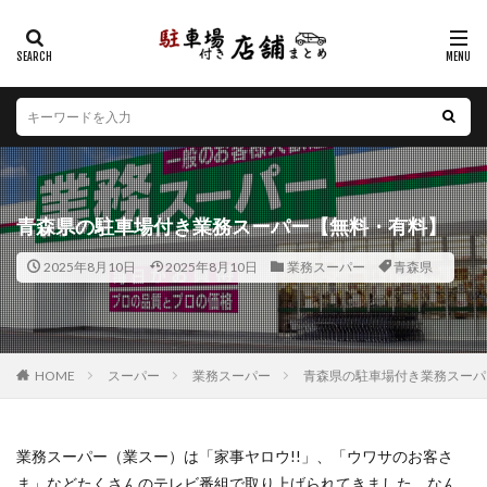
カテゴリー
エリア
北海道
青森県
岩手県
宮城県
秋田県
山形県
福島県
茨城県
栃木県
群馬県
青森県の駐車場付き業務スーパー【無料・有料】
埼玉県
千葉県
東京都
神奈川県
新潟県
2025年8月10日
2025年8月10日
業務スーパー
青森県
山梨県
長野県
富山県
石川県
福井県
岐阜県
静岡県
愛知県
三重県
滋賀県
京都府
大阪府
兵庫県
奈良県
和歌山県
鳥取県
島根県
岡山県
広島県
山口県
HOME
スーパー
業務スーパー
青森県の駐車場付き業務スーパ
徳島県
香川県
愛媛県
高知県
福岡県
佐賀県
長崎県
熊本県
大分県
宮崎県
業務スーパー（業スー）は「家事ヤロウ!!」、「ウワサのお客さ
鹿児島県
沖縄県
ま」などたくさんのテレビ番組で取り上げられてきました。なん