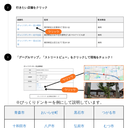
黒石
行きたい店舗をクリック
店
5
つが
る市
5.1
つが
る柏
店
「グーグルマップ」「ストリートビュー」をクリックして現地をチェック！
6
十和
田市
6.1
十和
田店
※びっくりドンキーを例にして説明しています。
7
八戸
青森市
おいらせ町
黒石市
つがる市
市
7.1
十和田市
八戸市
弘前市
むつ市