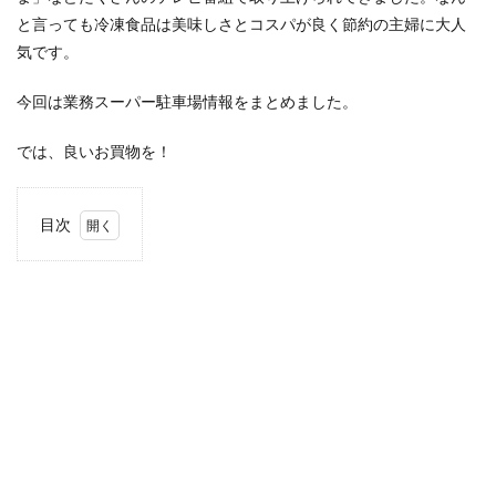
と言っても冷凍食品は美味しさとコスパが良く節約の主婦に大人
検索
気です。
今回は業務スーパー駐車場情報をまとめました。
では、良いお買物を！
目次
1
この
記事
の使
い方
2
青森
市
2.1
青森
中央1