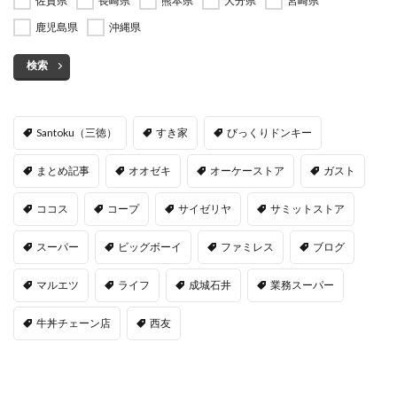
佐賀県
長崎県
熊本県
大分県
宮崎県
鹿児島県
沖縄県
検索
Santoku（三徳）
すき家
びっくりドンキー
まとめ記事
オオゼキ
オーケーストア
ガスト
ココス
コープ
サイゼリヤ
サミットストア
スーパー
ビッグボーイ
ファミレス
ブログ
マルエツ
ライフ
成城石井
業務スーパー
牛丼チェーン店
西友