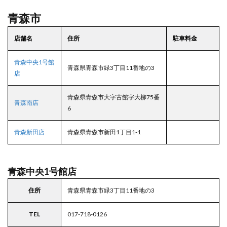
9.1
青森市
むつ
店
店舗名
住所
駐車料金
10
北海
青森中央1号館
道・
青森県青森市緑3丁目11番地の3
東北
店
エリ
アの
青森県青森市大字古館字大柳75番
駐車
青森南店
場付
6
き業
務ス
青森新田店
青森県青森市新田1丁目1-1
ーパ
ー
青森中央1号館店
住所
青森県青森市緑3丁目11番地の3
TEL
017-718-0126