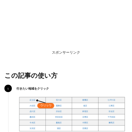
号館
店
2.2
青森
南店
2.3
青森
新田
スポンサーリンク
店
3
おい
この記事の使い方
らせ
町
行きたい地域をクリック
3.1
下田
店
4
黒石
市
4.1