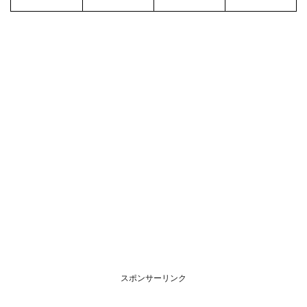
八戸
新井
田店
7.2
八食
店
8
弘前
市
8.1
弘前
堅田
店
8.2
弘前
城東
店
9
スポンサーリンク
むつ
市