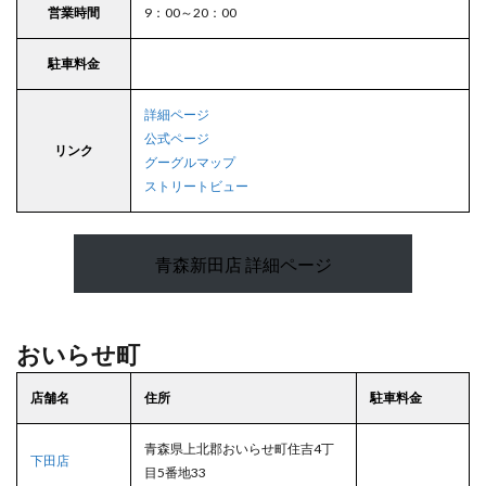
営業時間
9：00～20：00
駐車料金
詳細ページ
公式ページ
リンク
グーグルマップ
ストリートビュー
青森新田店 詳細ページ
おいらせ町
店舗名
住所
駐車料金
青森県上北郡おいらせ町住吉4丁
下田店
目5番地33