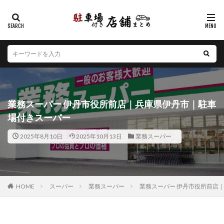
カテゴリー
エリア
北海道
青森県
岩手県
宮城県
秋田県
山形県
福島県
茨城県
栃木県
群馬県
業務スーパー 伊丹市役所前店｜兵庫県伊丹市｜駐車
埼玉県
千葉県
東京都
神奈川県
新潟県
場付きスーパー
山梨県
長野県
富山県
石川県
福井県
2025年8月10日
2025年10月13日
業務スーパー
岐阜県
静岡県
愛知県
三重県
滋賀県
京都府
大阪府
兵庫県
奈良県
和歌山県
鳥取県
島根県
岡山県
広島県
山口県
徳島県
香川県
愛媛県
高知県
福岡県
HOME
スーパー
業務スーパー
業務スーパー 伊丹市役所前店
佐賀県
長崎県
熊本県
大分県
宮崎県
鹿児島県
沖縄県