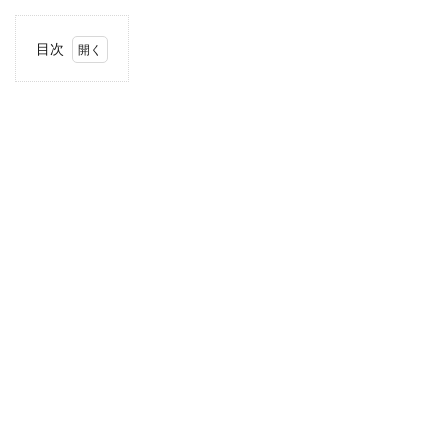
目次
1
住
所・
電話
番
号・
営業
時間
2
駐車
場情
報
3
近畿
エリ
アの
駐車
場付
き業