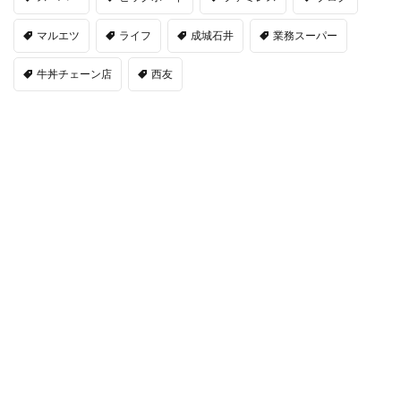
マルエツ
ライフ
成城石井
業務スーパー
牛丼チェーン店
西友