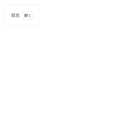
目次
1
住
所・
電話
番
号・
営業
時間
2
駐車
場情
報
3
近畿
エリ
アの
駐車
場付
き業