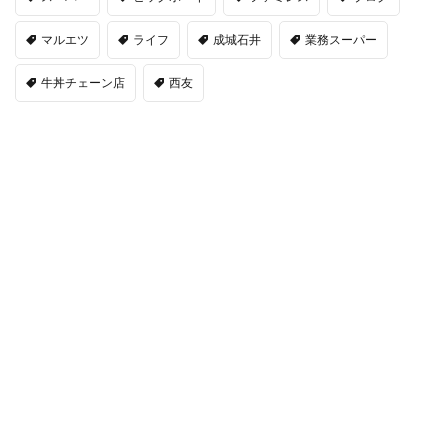
マルエツ
ライフ
成城石井
業務スーパー
牛丼チェーン店
西友