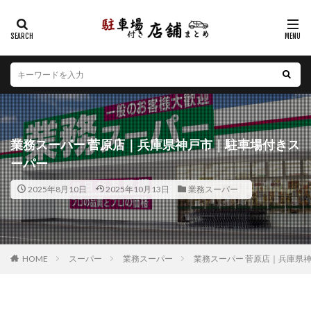
カテゴリー
エリア
北海道
青森県
岩手県
宮城県
秋田県
山形県
福島県
茨城県
栃木県
群馬県
業務スーパー 菅原店｜兵庫県神戸市｜駐車場付きス
埼玉県
千葉県
東京都
神奈川県
新潟県
ーパー
山梨県
長野県
富山県
石川県
福井県
2025年8月10日
2025年10月13日
業務スーパー
岐阜県
静岡県
愛知県
三重県
滋賀県
京都府
大阪府
兵庫県
奈良県
和歌山県
鳥取県
島根県
岡山県
広島県
山口県
徳島県
香川県
愛媛県
高知県
福岡県
HOME
スーパー
業務スーパー
業務スーパー 菅原店｜兵庫県
佐賀県
長崎県
熊本県
大分県
宮崎県
鹿児島県
沖縄県