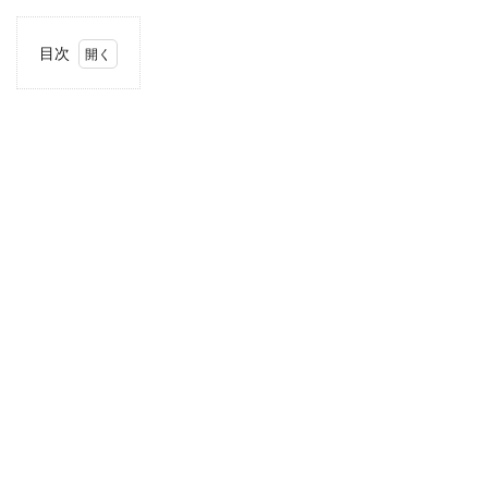
目次
1
住
所・
電話
番
号・
営業
時間
2
駐車
場情
報
3
四国
エリ
アの
駐車
場付
き業