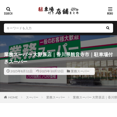
カテゴリー
エリア
北海道
青森県
岩手県
宮城県
秋田県
山形県
福島県
茨城県
栃木県
群馬県
業務スーパー 大野原店｜香川県観音寺市｜駐車場付
埼玉県
千葉県
東京都
神奈川県
新潟県
きスーパー
山梨県
長野県
富山県
石川県
福井県
2025年8月11日
2025年10月13日
業務スーパー
岐阜県
静岡県
愛知県
三重県
滋賀県
京都府
大阪府
兵庫県
奈良県
和歌山県
鳥取県
島根県
岡山県
広島県
山口県
徳島県
香川県
愛媛県
高知県
福岡県
HOME
スーパー
業務スーパー
業務スーパー 大野原店｜香川
佐賀県
長崎県
熊本県
大分県
宮崎県
鹿児島県
沖縄県