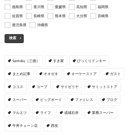
徳島県
香川県
愛媛県
高知県
福岡県
佐賀県
長崎県
熊本県
大分県
宮崎県
鹿児島県
沖縄県
検索
Santoku（三徳）
すき家
びっくりドンキー
まとめ記事
オオゼキ
オーケーストア
ガスト
ココス
コープ
サイゼリヤ
サミットストア
スーパー
ビッグボーイ
ファミレス
ブログ
マルエツ
ライフ
成城石井
業務スーパー
牛丼チェーン店
西友