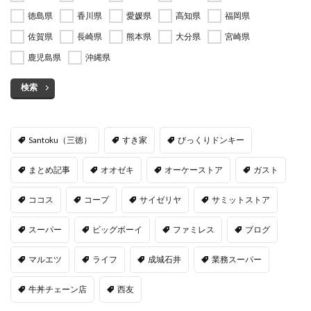
徳島県
香川県
愛媛県
高知県
福岡県
佐賀県
長崎県
熊本県
大分県
宮崎県
鹿児島県
沖縄県
検索
Santoku（三徳）
すき家
びっくりドンキー
まとめ記事
オオゼキ
オーケーストア
ガスト
ココス
コープ
サイゼリヤ
サミットストア
スーパー
ビッグボーイ
ファミレス
ブログ
マルエツ
ライフ
成城石井
業務スーパー
牛丼チェーン店
西友