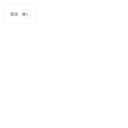
目次
1
住
所・
電話
番
号・
営業
時間
2
駐車
場情
報
3
四国
エリ
アの
駐車
場付
き業