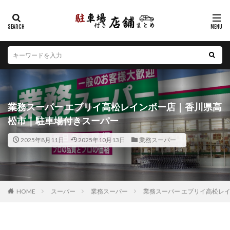
カテゴリー
エリア
北海道
青森県
岩手県
宮城県
秋田県
山形県
福島県
茨城県
栃木県
群馬県
業務スーパー エブリイ高松レインボー店｜香川県高
埼玉県
千葉県
東京都
神奈川県
新潟県
松市｜駐車場付きスーパー
山梨県
長野県
富山県
石川県
福井県
2025年8月11日
2025年10月13日
業務スーパー
岐阜県
静岡県
愛知県
三重県
滋賀県
京都府
大阪府
兵庫県
奈良県
和歌山県
鳥取県
島根県
岡山県
広島県
山口県
徳島県
香川県
愛媛県
高知県
福岡県
HOME
スーパー
業務スーパー
業務スーパー エブリイ高松レ
佐賀県
長崎県
熊本県
大分県
宮崎県
鹿児島県
沖縄県