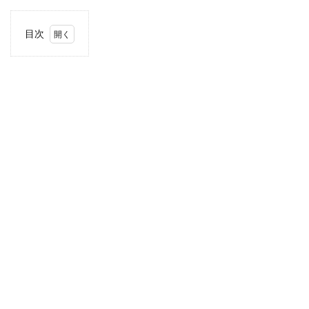
目次
1
住
所・
電話
番
号・
営業
時間
2
駐車
場情
報
3
お支
払い
方法
4
関東
エリ