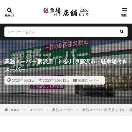
カテゴリー
エリア
北海道
青森県
岩手県
宮城県
秋田県
山形県
福島県
茨城県
栃木県
群馬県
業務スーパー 柄沢店｜神奈川県藤沢市｜駐車場付き
埼玉県
千葉県
東京都
神奈川県
新潟県
スーパー
山梨県
長野県
富山県
石川県
福井県
2025年6月2日
2025年10月13日
業務スーパー
岐阜県
静岡県
愛知県
三重県
滋賀県
京都府
大阪府
兵庫県
奈良県
和歌山県
鳥取県
島根県
岡山県
広島県
山口県
徳島県
香川県
愛媛県
高知県
福岡県
HOME
スーパー
業務スーパー
業務スーパー 柄沢店｜神奈川
佐賀県
長崎県
熊本県
大分県
宮崎県
鹿児島県
沖縄県