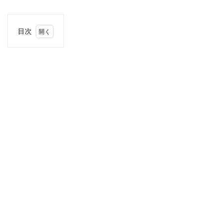
目次
1
当サ
イト
につ
いて