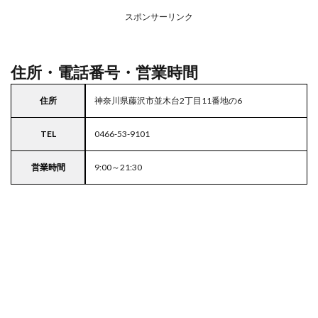
アの
スポンサーリンク
駐車
場付
き業
務ス
住所・電話番号・営業時間
ーパ
ー
住所
神奈川県藤沢市並木台2丁目11番地の6
5
東京
TEL
0466-53-9101
都
23
区の
営業時間
9:00～21:30
駐車
場付
きス
ーパ
ー