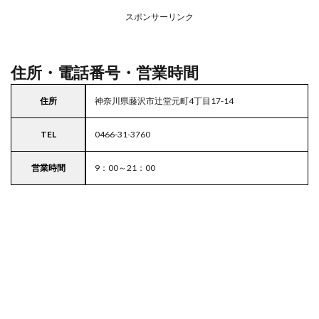
務ス
ーパ
スポンサーリンク
ー
4
東京
住所・電話番号・営業時間
都
23
住所
神奈川県藤沢市辻堂元町4丁目17-14
区の
駐車
場付
TEL
0466-31-3760
きス
ーパ
ー
営業時間
9：00～21：00