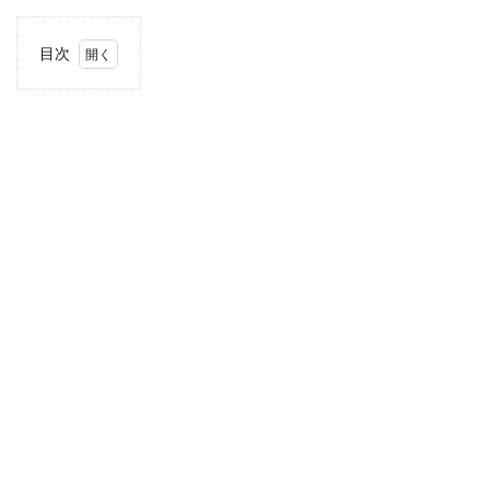
目次
1
住
所・
電話
番
号・
営業
時間
2
駐車
場情
報
3
関東
エリ
アの
駐車
場付
き業