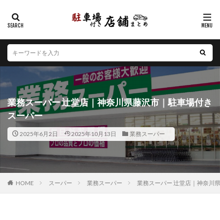
カテゴリー
エリア
北海道
青森県
岩手県
宮城県
秋田県
山形県
福島県
茨城県
栃木県
群馬県
業務スーパー 辻堂店｜神奈川県藤沢市｜駐車場付き
埼玉県
千葉県
東京都
神奈川県
新潟県
スーパー
山梨県
長野県
富山県
石川県
福井県
2025年6月2日
2025年10月13日
業務スーパー
岐阜県
静岡県
愛知県
三重県
滋賀県
京都府
大阪府
兵庫県
奈良県
和歌山県
鳥取県
島根県
岡山県
広島県
山口県
徳島県
香川県
愛媛県
高知県
福岡県
HOME
スーパー
業務スーパー
業務スーパー 辻堂店｜神奈川
佐賀県
長崎県
熊本県
大分県
宮崎県
鹿児島県
沖縄県