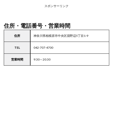
アの
スポンサーリンク
駐車
場付
き業
務ス
住所・電話番号・営業時間
ーパ
ー
住所
神奈川県相模原市中央区淵野辺5丁目1-9
5
東京
TEL
042-707-4700
都
23
区の
営業時間
9:30～20:30
駐車
場付
きス
ーパ
ー