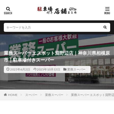
カテゴリー
エリア
北海道
青森県
岩手県
宮城県
秋田県
山形県
福島県
茨城県
栃木県
群馬県
業務スーパー エスポット淵野辺店｜神奈川県相模原
埼玉県
千葉県
東京都
神奈川県
新潟県
市｜駐車場付きスーパー
山梨県
長野県
富山県
石川県
福井県
2025年6月2日
2025年10月13日
業務スーパー
岐阜県
静岡県
愛知県
三重県
滋賀県
京都府
大阪府
兵庫県
奈良県
和歌山県
鳥取県
島根県
岡山県
広島県
山口県
徳島県
香川県
愛媛県
高知県
福岡県
HOME
スーパー
業務スーパー
業務スーパー エスポット淵野
佐賀県
長崎県
熊本県
大分県
宮崎県
鹿児島県
沖縄県