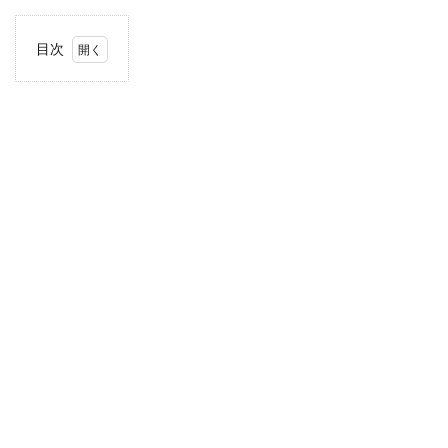
目次
1
住
所・
電話
番
号・
営業
時間
2
駐車
場情
報
3
お支
払い
方法
4
関東
エリ