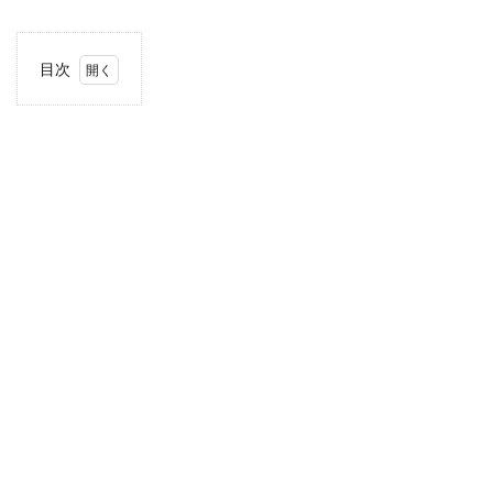
目次
1
当サ
イト
につ
いて