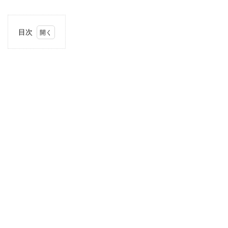
目次
1
当サ
イト
につ
いて