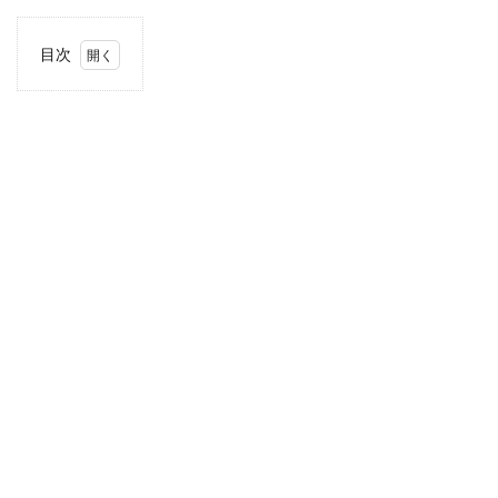
目次
1
住
所・
電話
番
号・
営業
時間
2
駐車
場情
報
3
お支
払い
方法
4
関東
エリ