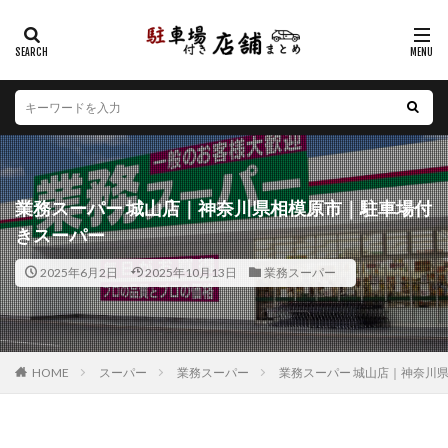
カテゴリー
エリア
北海道
青森県
岩手県
宮城県
秋田県
山形県
福島県
茨城県
栃木県
群馬県
業務スーパー 城山店｜神奈川県相模原市｜駐車場付
埼玉県
千葉県
東京都
神奈川県
新潟県
きスーパー
山梨県
長野県
富山県
石川県
福井県
2025年6月2日
2025年10月13日
業務スーパー
岐阜県
静岡県
愛知県
三重県
滋賀県
京都府
大阪府
兵庫県
奈良県
和歌山県
鳥取県
島根県
岡山県
広島県
山口県
徳島県
香川県
愛媛県
高知県
福岡県
HOME
スーパー
業務スーパー
業務スーパー 城山店｜神奈川
佐賀県
長崎県
熊本県
大分県
宮崎県
鹿児島県
沖縄県