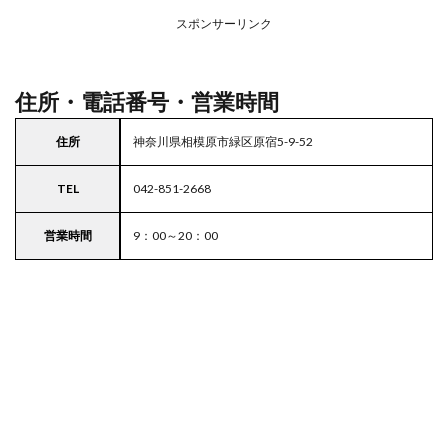
アの
スポンサーリンク
駐車
場付
き業
務ス
住所・電話番号・営業時間
ーパ
ー
住所
神奈川県相模原市緑区原宿5-9-52
5
東京
TEL
042-851-2668
都
23
区の
営業時間
9：00～20：00
駐車
場付
きス
ーパ
ー