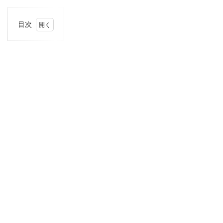
目次
1
住
所・
電話
番
号・
営業
時間
2
駐車
場情
報
3
東海
エリ
アの
駐車
場付
き業