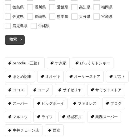
徳島県
香川県
愛媛県
高知県
福岡県
佐賀県
長崎県
熊本県
大分県
宮崎県
鹿児島県
沖縄県
検索
Santoku（三徳）
すき家
びっくりドンキー
まとめ記事
オオゼキ
オーケーストア
ガスト
ココス
コープ
サイゼリヤ
サミットストア
スーパー
ビッグボーイ
ファミレス
ブログ
マルエツ
ライフ
成城石井
業務スーパー
牛丼チェーン店
西友