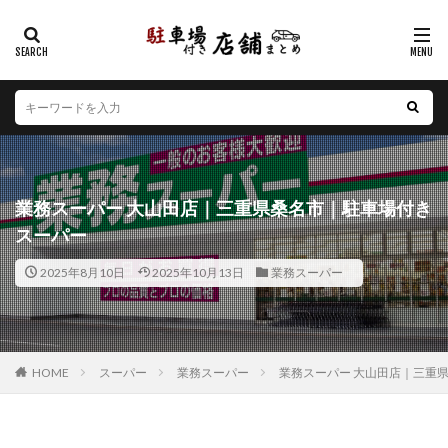
カテゴリー
エリア
北海道
青森県
岩手県
宮城県
秋田県
山形県
福島県
茨城県
栃木県
群馬県
業務スーパー 大山田店｜三重県桑名市｜駐車場付き
埼玉県
千葉県
東京都
神奈川県
新潟県
スーパー
山梨県
長野県
富山県
石川県
福井県
2025年8月10日
2025年10月13日
業務スーパー
岐阜県
静岡県
愛知県
三重県
滋賀県
京都府
大阪府
兵庫県
奈良県
和歌山県
鳥取県
島根県
岡山県
広島県
山口県
徳島県
香川県
愛媛県
高知県
福岡県
HOME
スーパー
業務スーパー
業務スーパー 大山田店｜三重
佐賀県
長崎県
熊本県
大分県
宮崎県
鹿児島県
沖縄県