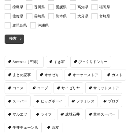
徳島県
香川県
愛媛県
高知県
福岡県
佐賀県
長崎県
熊本県
大分県
宮崎県
鹿児島県
沖縄県
検索
Santoku（三徳）
すき家
びっくりドンキー
まとめ記事
オオゼキ
オーケーストア
ガスト
ココス
コープ
サイゼリヤ
サミットストア
スーパー
ビッグボーイ
ファミレス
ブログ
マルエツ
ライフ
成城石井
業務スーパー
牛丼チェーン店
西友