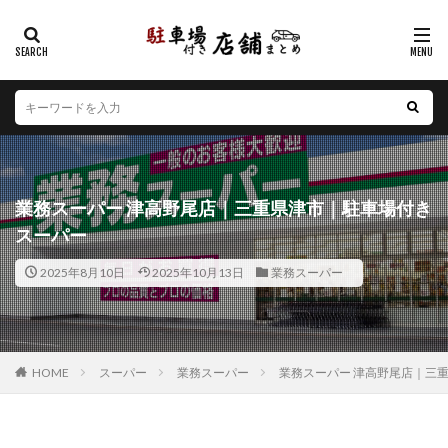
カテゴリー
エリア
北海道
青森県
岩手県
宮城県
秋田県
山形県
福島県
茨城県
栃木県
群馬県
業務スーパー 津高野尾店｜三重県津市｜駐車場付き
埼玉県
千葉県
東京都
神奈川県
新潟県
スーパー
山梨県
長野県
富山県
石川県
福井県
2025年8月10日
2025年10月13日
業務スーパー
岐阜県
静岡県
愛知県
三重県
滋賀県
京都府
大阪府
兵庫県
奈良県
和歌山県
鳥取県
島根県
岡山県
広島県
山口県
徳島県
香川県
愛媛県
高知県
福岡県
HOME
スーパー
業務スーパー
業務スーパー 津高野尾店｜三
佐賀県
長崎県
熊本県
大分県
宮崎県
鹿児島県
沖縄県