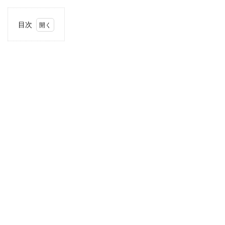
目次
1
住
所・
電話
番
号・
営業
時間
2
駐車
場情
報
3
東海
エリ
アの
駐車
場付
き業