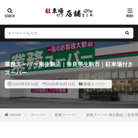
カテゴリー
エリア
北海道
青森県
岩手県
宮城県
秋田県
山形県
福島県
茨城県
栃木県
群馬県
業務スーパー 南生駒店｜奈良県生駒市｜駐車場付き
埼玉県
千葉県
東京都
神奈川県
新潟県
スーパー
山梨県
長野県
富山県
石川県
福井県
2025年8月10日
2025年10月13日
業務スーパー
岐阜県
静岡県
愛知県
三重県
滋賀県
京都府
大阪府
兵庫県
奈良県
和歌山県
鳥取県
島根県
岡山県
広島県
山口県
徳島県
香川県
愛媛県
高知県
福岡県
HOME
スーパー
業務スーパー
業務スーパー 南生駒店｜奈良
佐賀県
長崎県
熊本県
大分県
宮崎県
鹿児島県
沖縄県