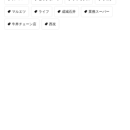
マルエツ
ライフ
成城石井
業務スーパー
牛丼チェーン店
西友