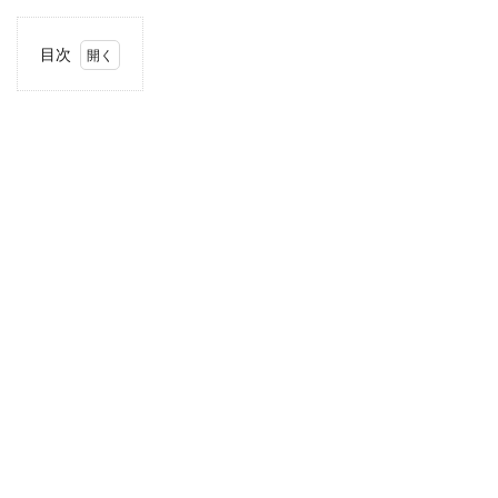
目次
1
住
所・
電話
番
号・
営業
時間
2
駐車
場情
報
3
近畿
エリ
アの
駐車
場付
き業