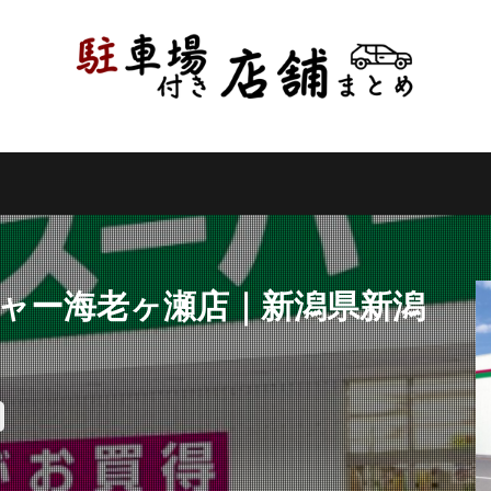
県
千葉県
東京都
神奈川県
新潟県
山梨県
長野県
県
岐阜県
静岡県
愛知県
三重県
滋賀県
京都府
県
和歌山県
鳥取県
島根県
岡山県
広島県
山口県
県
高知県
福岡県
佐賀県
長崎県
熊本県
大分県
縄県
検索
ジャー海老ヶ瀬店｜新潟県新潟