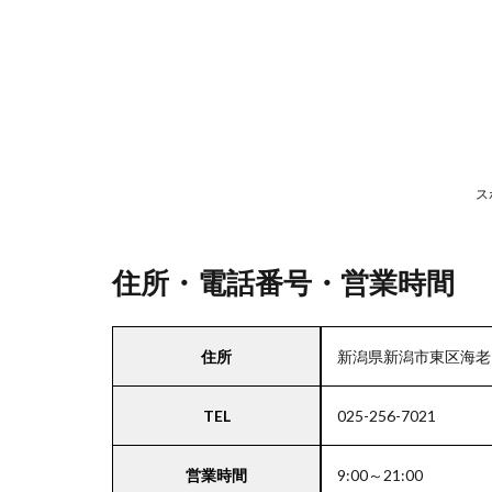
号・
営業
時間
2
駐
車
ス
場
情
報
住所・電話番号・営業時間
3
住所
新潟県新潟市東区海老ヶ
甲
信
TEL
025-256-7021
越
エ
リ
営業時間
9:00～21:00
ア