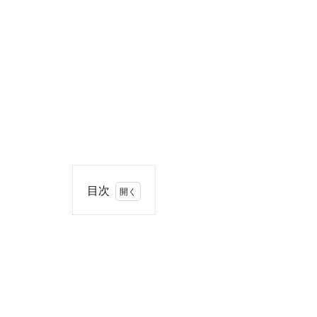
目次
1
住
所・
電話
番