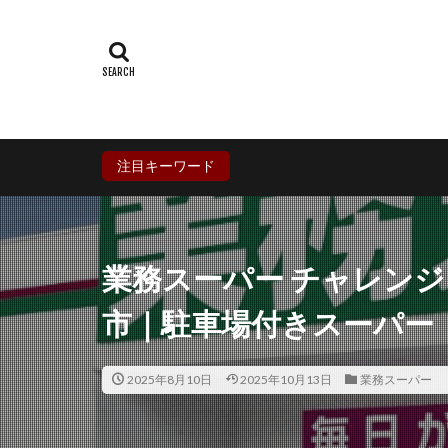
群馬県
埼玉
石川県
福井
兵庫県
奈良
香川県
愛媛
鹿児島県
沖
注目キーワード
業務スーパー チャレン
市｜駐車場付きスーパー
2025年8月10日
2025年10月13日
業務スーパー