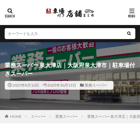
カテゴリー
エリア
北海道
青森県
岩手県
宮城県
秋田県
山形県
福島県
茨城県
栃木県
群馬県
業務スーパー 泉大津店｜大阪府泉大津市｜駐車場付
埼玉県
千葉県
東京都
神奈川県
新潟県
きスーパー
山梨県
長野県
富山県
石川県
福井県
2025年8月10日
2025年10月13日
業務スーパー
岐阜県
静岡県
愛知県
三重県
滋賀県
京都府
大阪府
兵庫県
奈良県
和歌山県
鳥取県
島根県
岡山県
広島県
山口県
徳島県
香川県
愛媛県
高知県
福岡県
HOME
スーパー
業務スーパー
業務スーパー 泉大津店｜大阪
佐賀県
長崎県
熊本県
大分県
宮崎県
鹿児島県
沖縄県