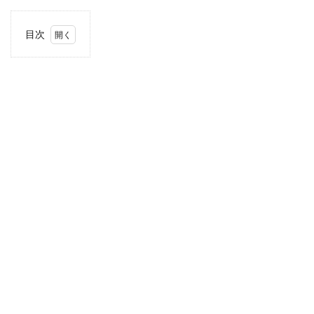
目次
1
住
所・
電話
番
号・
営業
時間
2
駐車
場情
報
3
近畿
エリ
アの
駐車
場付
き業