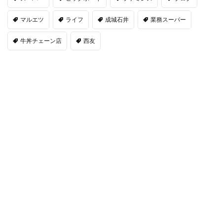
マルエツ
ライフ
成城石井
業務スーパー
牛丼チェーン店
西友