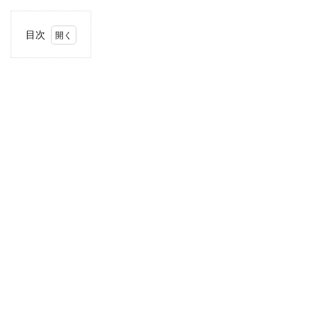
目次
1
住
所・
電話
番
号・
営業
時間
2
駐車
場情
報
3
近畿
エリ
アの
駐車
場付
き業