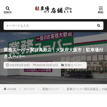
カテゴリー
エリア
北海道
青森県
岩手県
宮城県
秋田県
山形県
福島県
茨城県
栃木県
群馬県
業務スーパー 関目高殿店｜大阪府大阪市｜駐車場付
埼玉県
千葉県
東京都
神奈川県
新潟県
きスーパー
山梨県
長野県
富山県
石川県
福井県
2025年8月10日
2025年10月13日
業務スーパー
岐阜県
静岡県
愛知県
三重県
滋賀県
京都府
大阪府
兵庫県
奈良県
和歌山県
鳥取県
島根県
岡山県
広島県
山口県
徳島県
香川県
愛媛県
高知県
福岡県
HOME
スーパー
業務スーパー
業務スーパー 関目高殿店｜大
佐賀県
長崎県
熊本県
大分県
宮崎県
鹿児島県
沖縄県