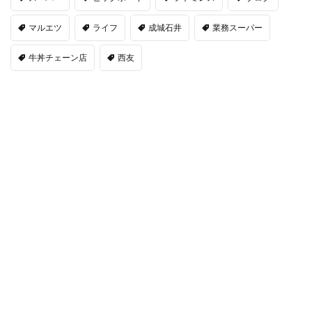
マルエツ
ライフ
成城石井
業務スーパー
牛丼チェーン店
西友