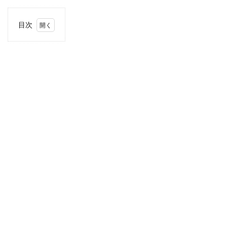
目次
1
住
所・
電話
番
号・
営業
時間
2
駐車
場情
報
3
近畿
エリ
アの
駐車
場付
き業