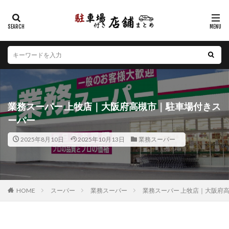
カテゴリー
エリア
北海道
青森県
岩手県
宮城県
秋田県
山形県
福島県
茨城県
栃木県
群馬県
業務スーパー 上牧店｜大阪府高槻市｜駐車場付きス
埼玉県
千葉県
東京都
神奈川県
新潟県
ーパー
山梨県
長野県
富山県
石川県
福井県
2025年8月10日
2025年10月13日
業務スーパー
岐阜県
静岡県
愛知県
三重県
滋賀県
京都府
大阪府
兵庫県
奈良県
和歌山県
鳥取県
島根県
岡山県
広島県
山口県
徳島県
香川県
愛媛県
高知県
福岡県
HOME
スーパー
業務スーパー
業務スーパー 上牧店｜大阪府
佐賀県
長崎県
熊本県
大分県
宮崎県
鹿児島県
沖縄県