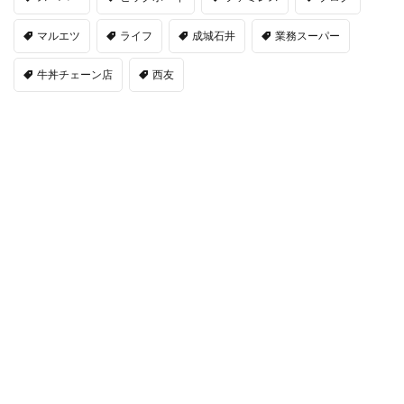
マルエツ
ライフ
成城石井
業務スーパー
牛丼チェーン店
西友